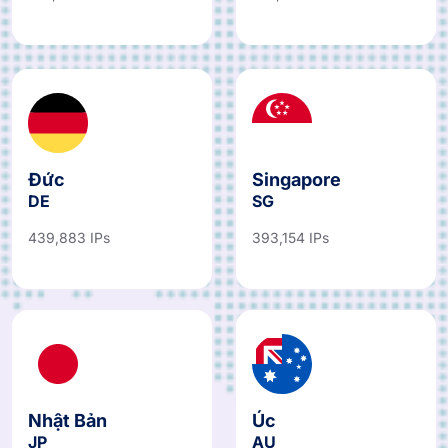
Đức
Singapore
DE
SG
439,883 IPs
393,154 IPs
Nhật Bản
Úc
JP
AU