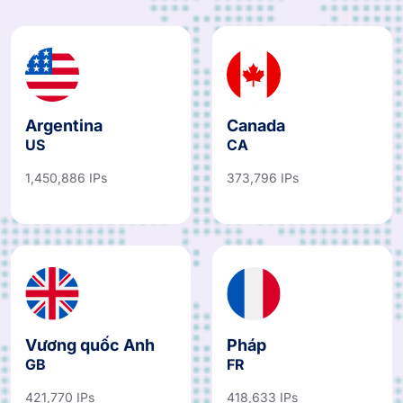
Argentina
Canada
US
CA
1,450,886 IPs
373,796 IPs
Vương quốc Anh
Pháp
GB
FR
421,770 IPs
418,633 IPs