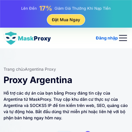
25%
Lên Đến
Giảm Giá Khi Mua Hàng IP Tĩnh
81%
Đặt Mua Ngay
Lên Đến
Giảm Giá Khi Mua Hàng IP Luân Phiên
Đăng nhập
Trang chủ
Argentina Proxy
Proxy Argentina
Hỗ trợ các dự án của bạn bằng Proxy đáng tin cậy của
Argentina từ MaskProxy. Truy cập khu dân cư thực sự của
Argentina và SOCKS5 IP để tìm kiếm trên web, SEO, quảng cáo
và tự động hóa. Bắt đầu dùng thử miễn phí hoặc liên hệ với bộ
phận bán hàng ngay hôm nay.