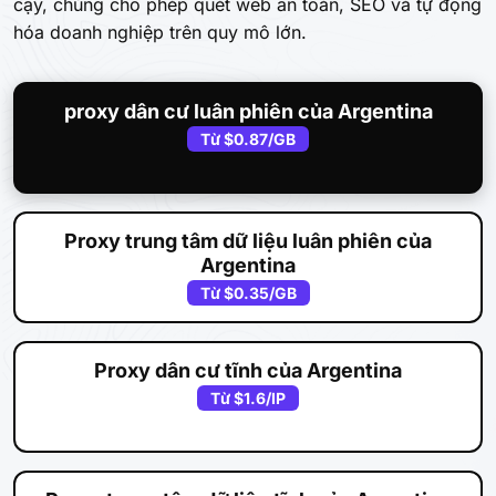
cậy, chúng cho phép quét web an toàn, SEO và tự động
hóa doanh nghiệp trên quy mô lớn.
proxy dân cư luân phiên của Argentina
Từ
$0.87
/GB
Proxy trung tâm dữ liệu luân phiên của
Argentina
Từ
$0.35
/GB
Proxy dân cư tĩnh của Argentina
Từ
$1.6
/IP