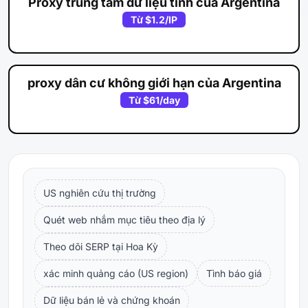
Proxy trung tâm dữ liệu tĩnh của Argentina
Từ
$1.2
/IP
proxy dân cư không giới hạn của Argentina
Từ
$61
/day
US nghiên cứu thị trường
Quét web nhắm mục tiêu theo địa lý
Theo dõi SERP tại Hoa Kỳ
xác minh quảng cáo (US region)
Tình báo giá
Dữ liệu bán lẻ và chứng khoán