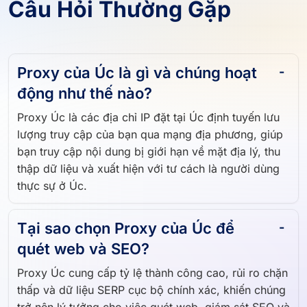
Câu Hỏi Thường Gặp
Proxy của Úc là gì và chúng hoạt
động như thế nào?
Proxy Úc là các địa chỉ IP đặt tại Úc định tuyến lưu
lượng truy cập của bạn qua mạng địa phương, giúp
bạn truy cập nội dung bị giới hạn về mặt địa lý, thu
thập dữ liệu và xuất hiện với tư cách là người dùng
thực sự ở Úc.
Tại sao chọn Proxy của Úc để
quét web và SEO?
Proxy Úc cung cấp tỷ lệ thành công cao, rủi ro chặn
thấp và dữ liệu SERP cục bộ chính xác, khiến chúng
trở nên lý tưởng cho việc quét web, giám sát SEO và