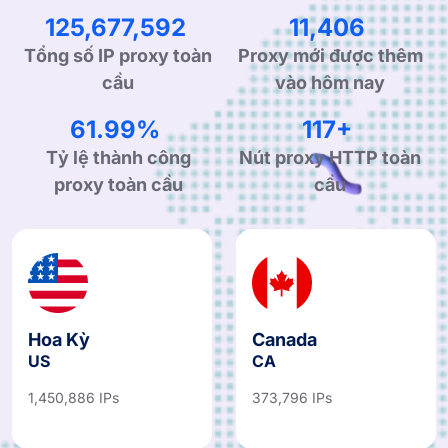
200,119,165
18,162
Tổng số IP proxy toàn
Proxy mới được thêm
cầu
vào hôm nay
98.98%
188+
Tỷ lệ thành công
Nút proxy HTTP toàn
proxy toàn cầu
cầu
Hoa Kỳ
Canada
US
CA
1,450,886 IPs
373,796 IPs