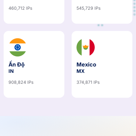
460,712 IPs
545,729 IPs
Ấn Độ
Mexico
IN
MX
908,824 IPs
374,871 IPs