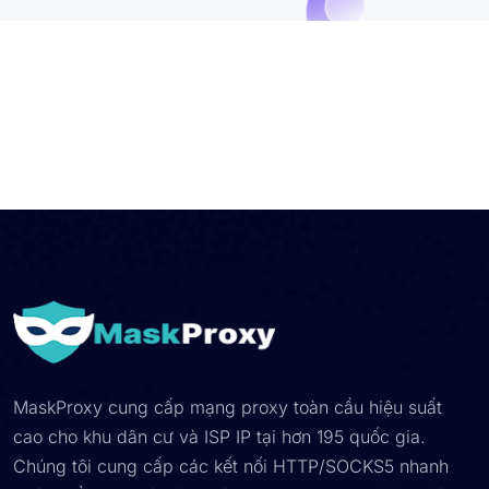
MaskProxy cung cấp mạng proxy toàn cầu hiệu suất
cao cho khu dân cư và ISP IP tại hơn 195 quốc gia.
Chúng tôi cung cấp các kết nối HTTP/SOCKS5 nhanh