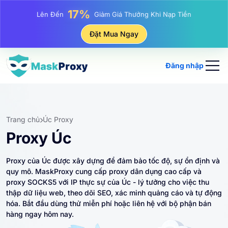
25%
Lên Đến
Giảm Giá Khi Mua Hàng IP Tĩnh
81%
Đặt Mua Ngay
Lên Đến
Giảm Giá Khi Mua Hàng IP Luân Phiên
Đăng nhập
Trang chủ
Úc Proxy
Proxy Úc
Proxy của Úc được xây dựng để đảm bảo tốc độ, sự ổn định và
quy mô. MaskProxy cung cấp proxy dân dụng cao cấp và
proxy SOCKS5 với IP thực sự của Úc - lý tưởng cho việc thu
thập dữ liệu web, theo dõi SEO, xác minh quảng cáo và tự động
hóa. Bắt đầu dùng thử miễn phí hoặc liên hệ với bộ phận bán
hàng ngay hôm nay.