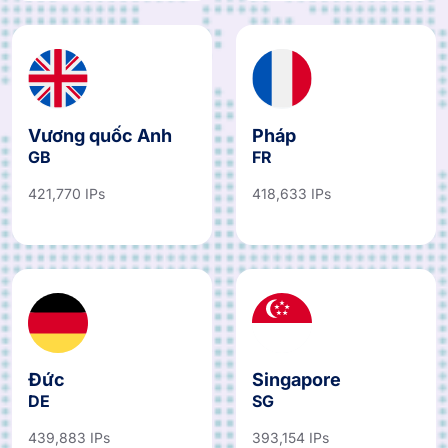
Vương quốc Anh
Pháp
GB
FR
421,770 IPs
418,633 IPs
Đức
Singapore
DE
SG
439,883 IPs
393,154 IPs