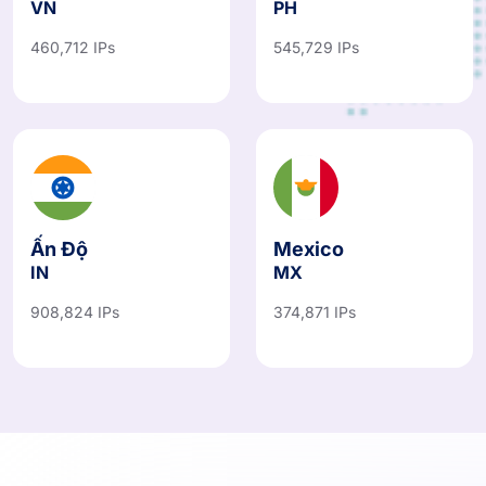
VN
PH
460,712 IPs
545,729 IPs
Ấn Độ
Mexico
IN
MX
908,824 IPs
374,871 IPs