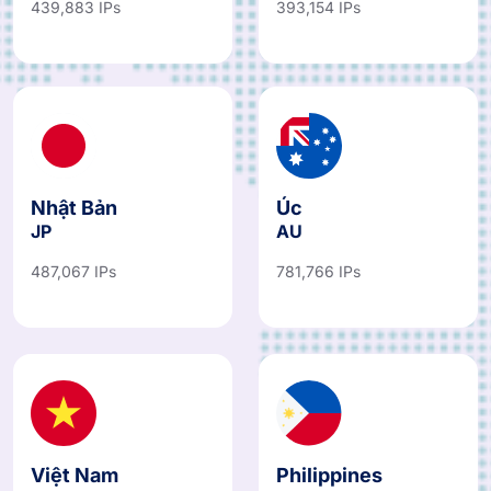
439,883 IPs
393,154 IPs
Nhật Bản
Úc
JP
AU
487,067 IPs
781,766 IPs
Việt Nam
Philippines