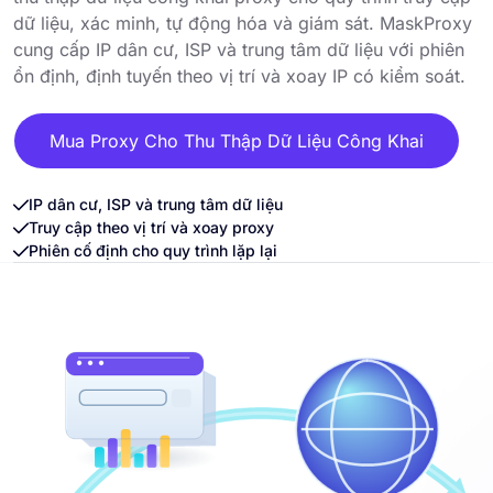
dữ liệu, xác minh, tự động hóa và giám sát. MaskProxy
cung cấp IP dân cư, ISP và trung tâm dữ liệu với phiên
ổn định, định tuyến theo vị trí và xoay IP có kiểm soát.
Mua Proxy Cho Thu Thập Dữ Liệu Công Khai
IP dân cư, ISP và trung tâm dữ liệu
Truy cập theo vị trí và xoay proxy
Phiên cố định cho quy trình lặp lại