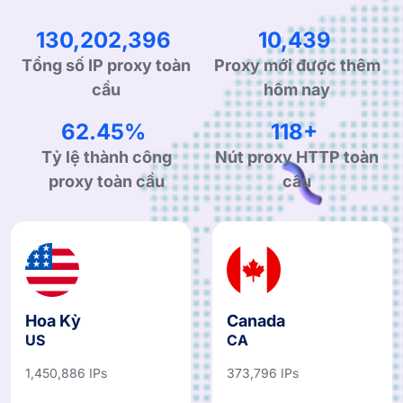
202,038,202
16,317
Tổng số IP proxy toàn
Proxy mới được thêm
cầu
hôm nay
97.15%
184+
Tỷ lệ thành công
Nút proxy HTTP toàn
proxy toàn cầu
cầu
Hoa Kỳ
Canada
US
CA
1,450,886 IPs
373,796 IPs