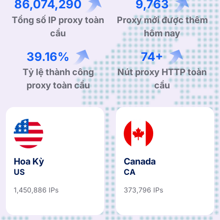
166,443,368
18,880
Tổng số IP proxy toàn
Proxy mới được thêm
cầu
hôm nay
76.60%
145+
Tỷ lệ thành công
Nút proxy HTTP toàn
proxy toàn cầu
cầu
Hoa Kỳ
Canada
US
CA
1,450,886 IPs
373,796 IPs