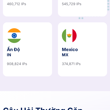
460,712 IPs
545,729 IPs
Ấn Độ
Mexico
IN
MX
908,824 IPs
374,871 IPs
Câu Hỏi Thường Gặp