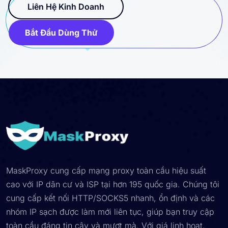
Liên Hệ Kinh Doanh
Bắt Đầu Dùng Thử
MaskProxy cung cấp mạng proxy toàn cầu hiệu suất
cao với IP dân cư và ISP tại hơn 195 quốc gia. Chúng tôi
cung cấp kết nối HTTP/SOCKS5 nhanh, ổn định và các
nhóm IP sạch được làm mới liên tục, giúp bạn truy cập
toàn cầu đáng tin cậy và mượt mà. Với giá linh hoạt,