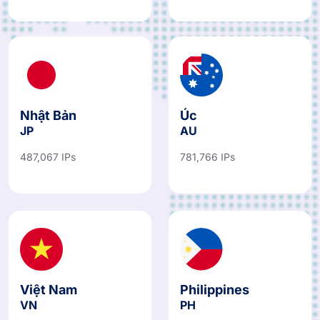
Nhật Bản
Úc
JP
AU
487,067 IPs
781,766 IPs
Việt Nam
Philippines
VN
PH