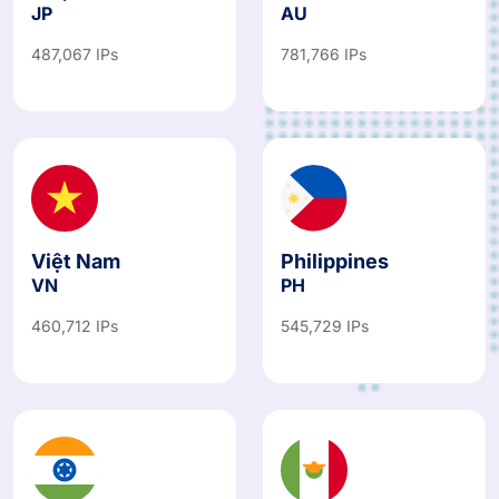
JP
AU
487,067 IPs
781,766 IPs
Việt Nam
Philippines
VN
PH
460,712 IPs
545,729 IPs