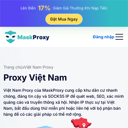
25%
Lên Đến
Giảm Giá Khi Mua Hàng IP Tĩnh
81%
Đặt Mua Ngay
Lên Đến
Giảm Giá Khi Mua Hàng IP Luân Phiên
Đăng nhập
Trang chủ
Việt Nam Proxy
Proxy Việt Nam
Việt Nam Proxy của MaskProxy cung cấp khu dân cư nhanh
chóng, đáng tin cậy và SOCKS5 IP để quét web, SEO, xác minh
quảng cáo và truyền thông xã hội. Nhận IP thực sự tại Việt
Nam, bắt đầu dùng thử miễn phí hoặc liên hệ với bộ phận bán
hàng để có các giải pháp có thể mở rộng.