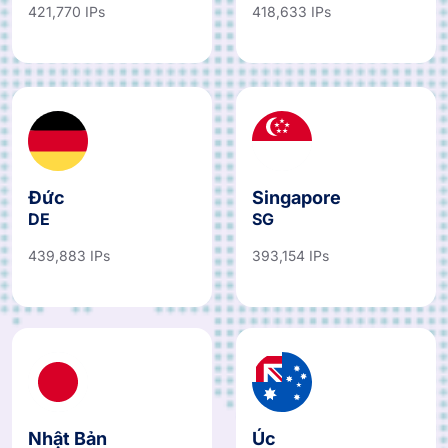
421,770 IPs
418,633 IPs
Đức
Singapore
DE
SG
439,883 IPs
393,154 IPs
Nhật Bản
Úc