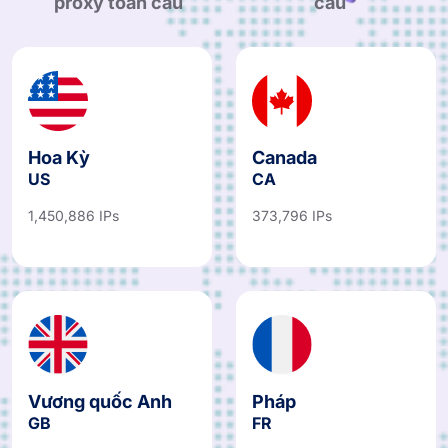
Hoa Kỳ
Canada
US
CA
1,450,886 IPs
373,796 IPs
Vương quốc Anh
Pháp
GB
FR