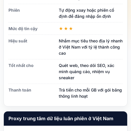
Phiên
Tự động xoay hoặc phiên cố
định để đăng nhập ổn định
Mức độ tin cậy
★★★
Hiệu suất
Nhắm mục tiêu theo địa lý nhanh
ở Việt Nam với tỷ lệ thành công
cao
Tốt nhất cho
Quét web, theo dõi SEO, xác
minh quảng cáo, nhiệm vụ
sneaker
Thanh toán
Trả tiền cho mỗi GB với gói băng
thông linh hoạt
Proxy trung tâm dữ liệu luân phiên ở Việt Nam