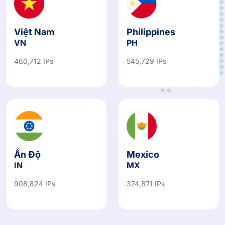
Việt Nam
Philippines
VN
PH
460,712 IPs
545,729 IPs
Ấn Độ
Mexico
IN
MX
908,824 IPs
374,871 IPs