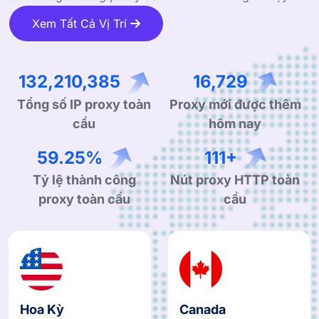
Xem Tất Cả Vị Trí
208,897,388
26,432
Tổng số IP proxy toàn
Proxy mới được thêm
cầu
hôm nay
94.41%
178+
Tỷ lệ thành công
Nút proxy HTTP toàn
proxy toàn cầu
cầu
Hoa Kỳ
Canada
US
CA