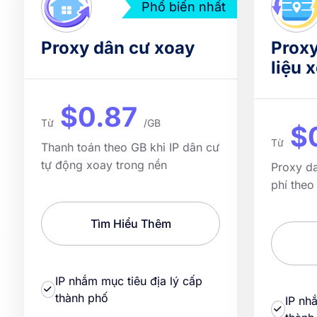
Phổ biến nhất
Proxy dân cư xoay
Proxy
liệu 
$0.87
Từ
/GB
$
Từ
Thanh toán theo GB khi IP dân cư
tự động xoay trong nền
Proxy da
phí theo
Tìm Hiểu Thêm
IP nhắm mục tiêu địa lý cấp
thành phố
IP nh