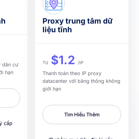
nh
Proxy trung tâm dữ
liệu tĩnh
$1.2
Từ
/IP
y dân cư
ới hạn
Thanh toán theo IP proxy
datacenter với băng thông không
giới hạn
Tìm Hiểu Thêm
lý cấp