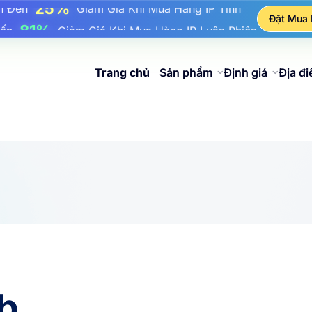
17%
ên Đến
Giảm Giá Thưởng Khi Nạp Tiền
Đặt Mua
25%
n Đến
Giảm Giá Khi Mua Hàng IP Tĩnh
81%
Đến
Giảm Giá Khi Mua Hàng IP Luân Phiên
Trang chủ
Sản phẩm
Định giá
Địa đ
b