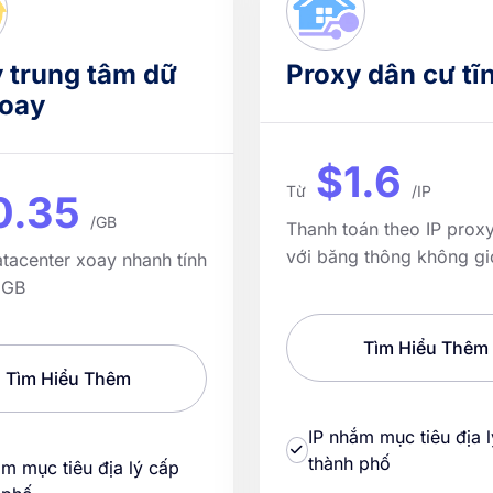
 trung tâm dữ
Proxy dân cư tĩ
xoay
$1.6
Từ
/IP
0.35
/GB
Thanh toán theo IP prox
với băng thông không gi
tacenter xoay nhanh tính
 GB
Tìm Hiểu Thêm
Tìm Hiểu Thêm
IP nhắm mục tiêu địa 
thành phố
ắm mục tiêu địa lý cấp