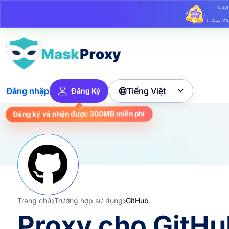
L
Lê
Lên 
Tiếng Việt
Đăng nhập
Đăng Ký

Đăng ký và nhận được
300MB
miễn phí
Trang chủ
Trường hợp sử dụng
GitHub
Proxy cho GitHu