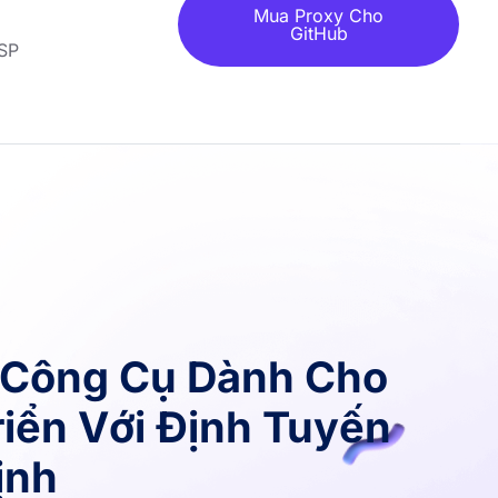
Mua Proxy Cho
GitHub
ISP
 Công Cụ Dành Cho
riển Với Định Tuyến
ịnh