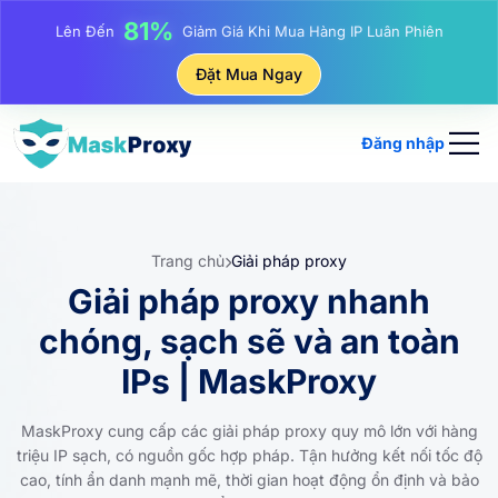
17%
Lên Đến
Giảm Giá Thưởng Khi Nạp Tiền
25%
Đặt Mua Ngay
Lên Đến
Giảm Giá Khi Mua Hàng IP Tĩnh
81%
Lên Đến
Giảm Giá Khi Mua Hàng IP Luân Phiên
Đăng nhập
Trang chủ
Giải pháp proxy
Giải pháp proxy nhanh
chóng, sạch sẽ và an toàn
IPs | MaskProxy
MaskProxy cung cấp các giải pháp proxy quy mô lớn với hàng
triệu IP sạch, có nguồn gốc hợp pháp. Tận hưởng kết nối tốc độ
cao, tính ẩn danh mạnh mẽ, thời gian hoạt động ổn định và bảo