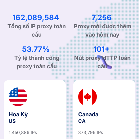
280,473,485
12,555
Tổng số IP proxy toàn
Proxy mới được thêm
cầu
vào hôm nay
93.04%
176+
Tỷ lệ thành công
Nút proxy HTTP toàn
proxy toàn cầu
cầu
Hoa Kỳ
Canada
US
CA
1,450,886 IPs
373,796 IPs