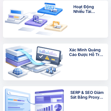
Hoạt Động
Nhiều Tài
Khoản Với Luân
Phiên IPs
Xác Minh Quảng
Cáo Được Hỗ Trợ
Bởi Proxy Luân
Phiên
SERP & SEO Giám
Sát Bằng Proxy
Luân Phiên