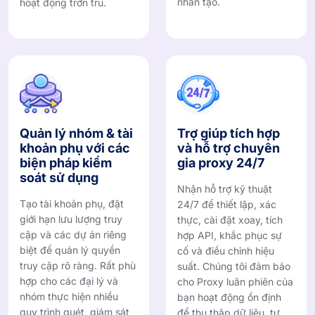
nhân tạo.
hoạt động trơn tru.
Quản lý nhóm & tài
Trợ giúp tích hợp
khoản phụ với các
và hỗ trợ chuyên
biện pháp kiểm
gia proxy 24/7
soát sử dụng
Nhận hỗ trợ kỹ thuật
Tạo tài khoản phụ, đặt
24/7 để thiết lập, xác
giới hạn lưu lượng truy
thực, cài đặt xoay, tích
cập và các dự án riêng
hợp API, khắc phục sự
biệt để quản lý quyền
cố và điều chỉnh hiệu
truy cập rõ ràng. Rất phù
suất. Chúng tôi đảm bảo
hợp cho các đại lý và
cho Proxy luân phiên của
nhóm thực hiện nhiều
bạn hoạt động ổn định
quy trình quét, giám sát
để thu thập dữ liệu, tự