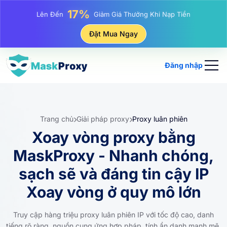
25%
Lên Đến
Giảm Giá Khi Mua Hàng IP Tĩnh
81%
Đặt Mua Ngay
Lên Đến
Giảm Giá Khi Mua Hàng IP Luân Phiên
Đăng nhập
Trang chủ
Giải pháp proxy
Proxy luân phiên
Xoay vòng proxy bằng
MaskProxy - Nhanh chóng,
sạch sẽ và đáng tin cậy IP
Xoay vòng ở quy mô lớn
Truy cập hàng triệu proxy luân phiên IP với tốc độ cao, danh
tiếng rõ ràng, nguồn cung ứng hợp pháp, tính ẩn danh mạnh mẽ,