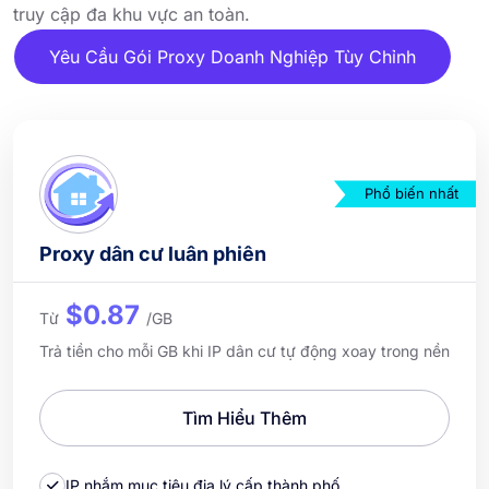
truy cập đa khu vực an toàn.
Yêu Cầu Gói Proxy Doanh Nghiệp Tùy Chỉnh
Phổ biến nhất
Proxy dân cư luân phiên
$0.87
Từ
/GB
Trả tiền cho mỗi GB khi IP dân cư tự động xoay trong nền
Tìm Hiểu Thêm
IP nhắm mục tiêu địa lý cấp thành phố