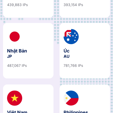
439,883 IPs
393,154 IPs
Nhật Bản
Úc
JP
AU
487,067 IPs
781,766 IPs
Việt Nam
Philippines