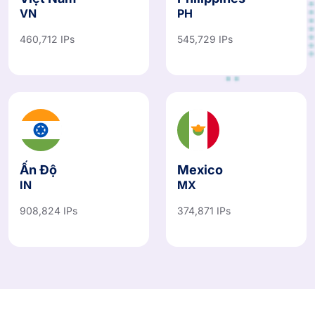
VN
PH
460,712 IPs
545,729 IPs
Ấn Độ
Mexico
IN
MX
908,824 IPs
374,871 IPs