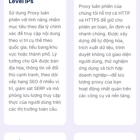
Level IPs
Proxy luân phiên của
Sử dụng Proxy luân
chúng tôi hỗ trợ cả HTTP
phiên với tính năng nhắm
và HTTPS để giữ cho
mục tiêu theo địa lý chính
phiên an toàn, ổn định và
xác để truy cập nội dung
nhanh chóng. Được xây
theo vị trí cụ thể theo
dựng để tự động hóa,
quốc gia, tiểu bang/khu
trích xuất dữ liệu, trình
vực hoặc thành phố. Lý
duyệt không có giao diện
tưởng cho QA được bản
người dùng, thử nghiệm
địa hóa, thông tin về đối
ứng dụng và tích hợp
thủ cạnh tranh, theo dõi
doanh nghiệp—để lưu
xếp hạng SEO ở nhiều vị
lượng proxy của bạn
trí, giám sát SERP và mô
hoạt động nhất quán trên
phỏng lưu lượng truy cập
các công cụ và nền tảng.
thực của người dùng trên
các thị trường toàn cầu.