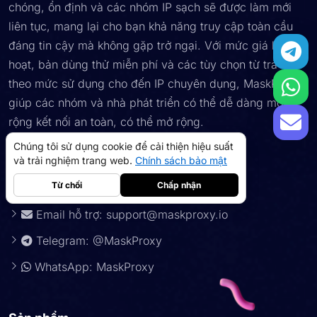
chóng, ổn định và các nhóm IP sạch sẽ được làm mới
liên tục, mang lại cho bạn khả năng truy cập toàn cầu
đáng tin cậy mà không gặp trở ngại. Với mức giá linh
hoạt, bản dùng thử miễn phí và các tùy chọn từ trả tiền
theo mức sử dụng cho đến IP chuyên dụng, MaskProxy
giúp các nhóm và nhà phát triển có thể dễ dàng mở
rộng kết nối an toàn, có thể mở rộng.
Chúng tôi sử dụng cookie để cải thiện hiệu suất
và trải nghiệm trang web.
Chính sách bảo mật
Cần giúp đỡ hoặc có một yêu cầu?
Liên hệ:
Từ chối
Chấp nhận
Email hỗ trợ:
support@maskproxy.io
Telegram: @MaskProxy
proxy dân cư
5GB
-
$9
WhatsApp: MaskProxy
Proxy trung tâm dữ liệu
10GB
-
$5
->