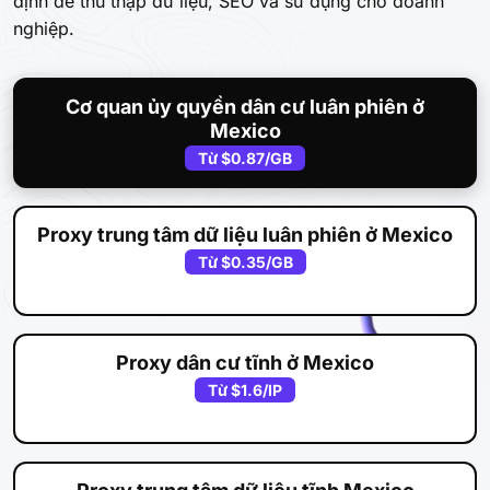
định để thu thập dữ liệu, SEO và sử dụng cho doanh
nghiệp.
Cơ quan ủy quyền dân cư luân phiên ở
Mexico
Từ
$0.87
/GB
Proxy trung tâm dữ liệu luân phiên ở Mexico
Từ
$0.35
/GB
Proxy dân cư tĩnh ở Mexico
Từ
$1.6
/IP