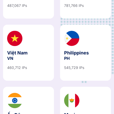
487,067 IPs
781,766 IPs
Việt Nam
Philippines
VN
PH
460,712 IPs
545,729 IPs