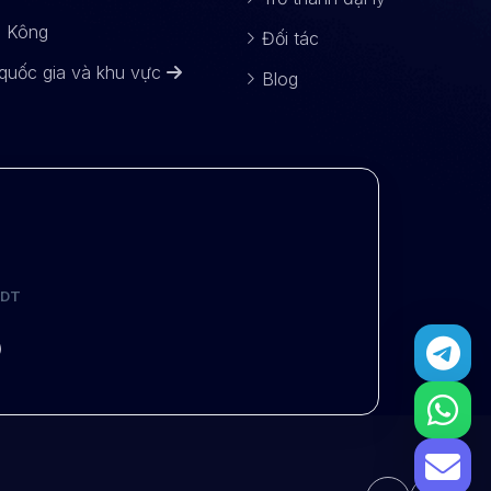
g Kông
Đối tác
 quốc gia và khu vực
Blog
SDT
)