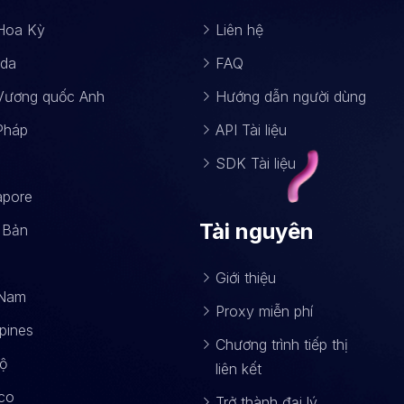
Hoa Kỳ
Liên hệ
ada
FAQ
Vương quốc Anh
Hướng dẫn người dùng
Pháp
API Tài liệu
SDK Tài liệu
apore
Tài nguyên
 Bản
Giới thiệu
 Nam
Proxy miễn phí
ppines
Chương trình tiếp thị
ộ
liên kết
co
Trở thành đại lý