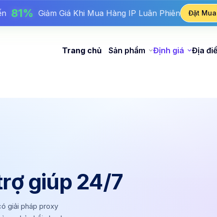
17%
n Đến
Giảm Giá Thưởng Khi Nạp Tiền
Đặt Mua
25%
n Đến
Giảm Giá Khi Mua Hàng IP Tĩnh
81%
Đến
Giảm Giá Khi Mua Hàng IP Luân Phiên
Trang chủ
Sản phẩm
Định giá
Địa đi
trợ giúp 24/7
có giải pháp proxy