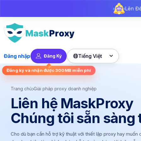
Lê
Lê
Lên 
Tiếng Việt
Đăng nhập
Đăng Ký

Đăng ký và nhận được
300MB
miễn phí
Trang chủ
Giải pháp proxy doanh nghiệp
Liên hệ MaskProxy
Chúng tôi sẵn sàng 
Cho dù bạn cần hỗ trợ kỹ thuật với thiết lập proxy hay muốn 