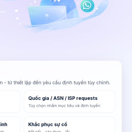
n - từ thiết lập đến yêu cầu định tuyến tùy chỉnh.
Quốc gia / ASN / ISP requests
Tùy chọn nhắm mục tiêu và định tuyến
hỉnh
Khắc phục sự cố
anh
Kết nối - xác thực - lỗi