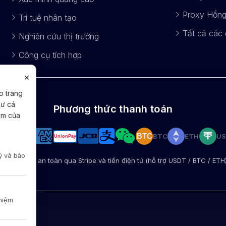
Proxy Hồn
Trí tuệ nhân tạo
Tất cả các
Nghiên cứu thị trường
Công cụ tích hợp
×
o trang
hư cá
Phương thức thanh toán
em của
BTC
ETH
U
BTC
ý và bảo
Thanh toán an toàn qua Stripe và tiền điện tử (hỗ trợ USDT / BTC / ETH
ghiệm