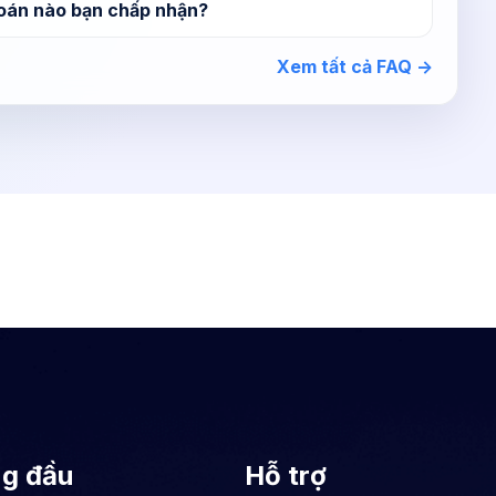
oán nào bạn chấp nhận?
Xem tất cả FAQ ->
ng đầu
Hỗ trợ