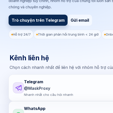
doanh nghiệp tùy chỉnh, nhóm hỗ trợ của chúng tôi luôn sẵn 
chóng và chuyên nghiệp.
Trò chuyện trên Telegram
Gửi email
Hỗ trợ 24/7
Thời gian phản hồi trung bình < 24 giờ
Onbo
Kênh liên hệ
Chọn cách nhanh nhất để liên hệ với nhóm hỗ trợ của
Telegram
@MaskProxy
Nhanh nhất cho câu hỏi nhanh
WhatsApp