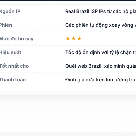
Nguồn IP
Real Brazil ISP IPs từ các hộ g
Phiên
Các phiên tự động xoay vòng vớ
Mức độ tin cậy
★★★
Hiệu suất
Tốc độ ổn định với tỷ lệ chặn t
Tốt nhất cho
Quét web Brazil, xác minh quả
Thanh toán
Định giá dựa trên lưu lượng tr