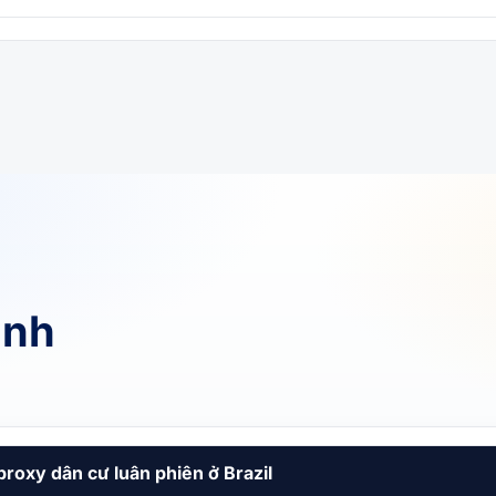
ánh
proxy dân cư luân phiên ở Brazil