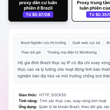
proxy dân cư luân
Proxy trung tâm
phiên ở Brazil
luân phiên của
Từ
$0.87
/GB
Từ
$0.35
/
Brazil Nghiên cứu thị trường
Quét web cục bộ
B
Theo dõi giá
Thương mại điện tử Monitoring
Hộ gia đình Brazil thực sự IP có địa chỉ xoay vòn
thực cao và lý tưởng cho hoạt động tình báo thươ
nghiệm bản địa hóa và môi trường chống bot thân t
Giao thức:
HTTP, SOCKS5
Tính năng:
Tính xác thực cao, xoay vòng linh hoạt
Ứng dụng:
Quản lý tài khoản Brazil, theo dõi giá, x