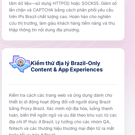
tâm dữ liệu—sử dụng HTTP(S) hoặc SOCKS5. Giảm số
lần chặn và CAPTCHA bằng cách phân phối yêu cầu
trên IPs Brazil chất lượng cao. Hoàn hảo cho nghiên
cứu thị trường, làm giàu khách hàng tiềm năng và thu
thập thông tin nội dung địa phương.
Kiểm thử địa lý Brazil-Only
Content & App Experiences
Kiểm tra cách các trang web và ứng dụng dành cho
thiết bị di động hoạt động đối với người dùng Brazil
bằng Proxy Brazil. Xác minh nội địa hóa, luồng thanh
toán, biến thể ngôn ngữ và ưu đãi theo khu vực từ các
địa chỉ IP thực ở Brazil. Lý tưởng cho các nhóm QA,
fintech và các thương hiệu thương mại điện tử ra mắt
hoặc tối ưu hóa ở Brazil.