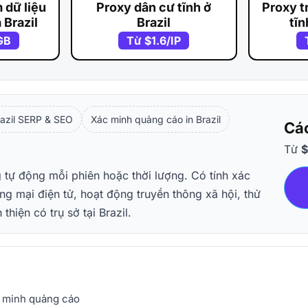
 dữ liệu
Proxy dân cư tĩnh ở
Proxy t
 Brazil
Brazil
tĩn
GB
Từ
$1.6
/IP
razil SERP & SEO
Xác minh quảng cáo in Brazil
Các
Từ
$
g tự động mỗi phiên hoặc thời lượng. Có tính xác
ng mại điện tử, hoạt động truyền thông xã hội, thử
hiện có trụ sở tại Brazil.
ác minh quảng cáo