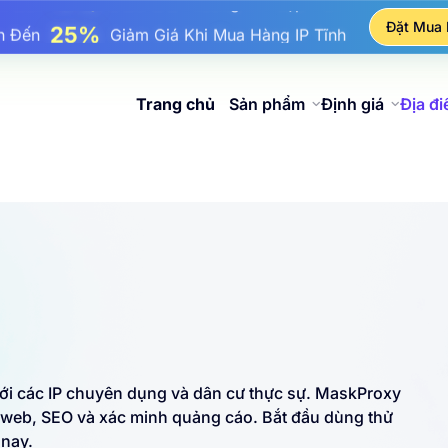
17%
ên Đến
Giảm Giá Thưởng Khi Nạp Tiền
Đặt Mua
25%
n Đến
Giảm Giá Khi Mua Hàng IP Tĩnh
81%
Đến
Giảm Giá Khi Mua Hàng IP Luân Phiên
Trang chủ
Sản phẩm
Định giá
Địa đ
với các IP chuyên dụng và dân cư thực sự. MaskProxy
ên web, SEO và xác minh quảng cáo. Bắt đầu dùng thử
 nay.