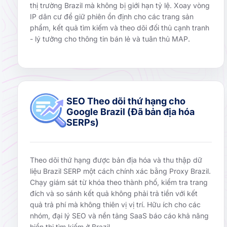
thị trường Brazil mà không bị giới hạn tỷ lệ. Xoay vòng
IP dân cư để giữ phiên ổn định cho các trang sản
phẩm, kết quả tìm kiếm và theo dõi đối thủ cạnh tranh
- lý tưởng cho thông tin bán lẻ và tuân thủ MAP.
SEO Theo dõi thứ hạng cho
Google Brazil (Đã bản địa hóa
SERPs)
Theo dõi thứ hạng được bản địa hóa và thu thập dữ
liệu Brazil SERP một cách chính xác bằng Proxy Brazil.
Chạy giám sát từ khóa theo thành phố, kiểm tra trang
đích và so sánh kết quả không phải trả tiền với kết
quả trả phí mà không thiên vị vị trí. Hữu ích cho các
nhóm, đại lý SEO và nền tảng SaaS báo cáo khả năng
hiển thị tìm kiếm ở Brazil.