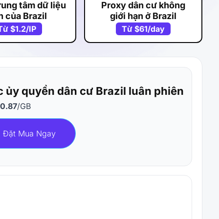
rung tâm dữ liệu
Proxy dân cư không
h của Brazil
giới hạn ở Brazil
Từ
$1.2
/IP
Từ
$61
/day
 ủy quyền dân cư Brazil luân phiên
0.87
/GB
Đặt Mua Ngay