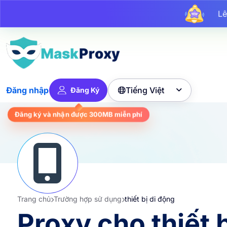
Lê
Lên 
Tiếng Việt
Đăng nhập
Đăng Ký

miễn phí
300MB
Đăng ký và nhận được
Trang chủ
Trường hợp sử dụng
thiết bị di động
Proxy cho thiết 