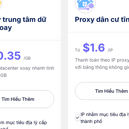
 trung tâm dữ
Proxy dân cư tĩ
xoay
$1.6
Từ
/IP
0.35
/GB
Thanh toán theo IP prox
với băng thông không gi
tacenter xoay nhanh tính
 GB
Tìm Hiểu Thêm
Tìm Hiểu Thêm
IP nhắm mục tiêu địa 
thành phố
ắm mục tiêu địa lý cấp