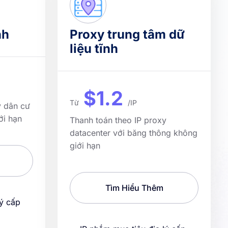
nh
Proxy trung tâm dữ
liệu tĩnh
$1.2
Từ
/IP
y dân cư
ới hạn
Thanh toán theo IP proxy
datacenter với băng thông không
giới hạn
Tìm Hiểu Thêm
lý cấp