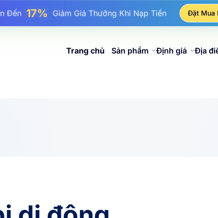
25%
n Đến
Giảm Giá Khi Mua Hàng IP Tĩnh
Đặt Mua
81%
Đến
Giảm Giá Khi Mua Hàng IP Luân Phiên
Trang chủ
Sản phẩm
Định giá
Địa đ
bị di động