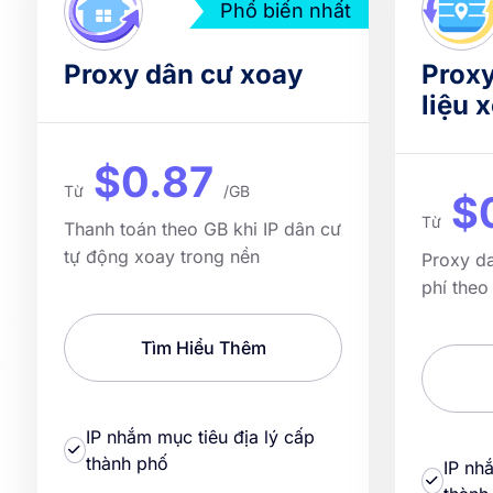
Phổ biến nhất
Proxy dân cư xoay
Proxy
liệu 
$0.87
Từ
/GB
$
Từ
Thanh toán theo GB khi IP dân cư
tự động xoay trong nền
Proxy da
phí theo
Tìm Hiểu Thêm
IP nhắm mục tiêu địa lý cấp
thành phố
IP nh