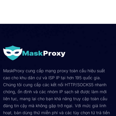
MaskProxy cung cấp mạng proxy toàn cầu hiệu suất
cao cho khu dân cư và ISP IP tại hơn 195 quốc gia.
Chúng tôi cung cấp các kết nối HTTP/SOCKS5 nhanh
chóng, ổn định và các nhóm IP sạch sẽ được làm mới
liên tục, mang lại cho bạn khả năng truy cập toàn cầu
đáng tin cậy mà không gặp trở ngại. Với mức giá linh
hoạt, bản dùng thử miễn phí và các tùy chọn từ trả tiền