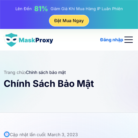
17%
Lên Đến
Giảm Giá Thưởng Khi Nạp Tiền
25%
Đặt Mua Ngay
Lên Đến
Giảm Giá Khi Mua Hàng IP Tĩnh
81%
Lên Đến
Giảm Giá Khi Mua Hàng IP Luân Phiên
Đăng nhập
Trang chủ
Chính sách bảo mật
Chính Sách Bảo Mật
Cập nhật lần cuối: March 3, 2023