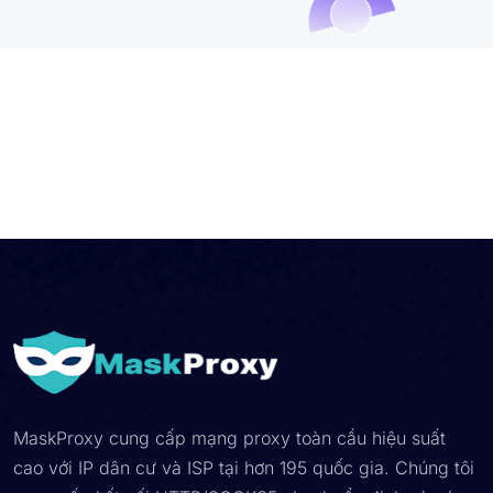
MaskProxy cung cấp mạng proxy toàn cầu hiệu suất
cao với IP dân cư và ISP tại hơn 195 quốc gia. Chúng tôi