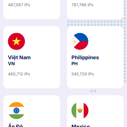
487,067 IPs
781,766 IPs
Việt Nam
Philippines
VN
PH
460,712 IPs
545,729 IPs
Ấn Độ
Mexico