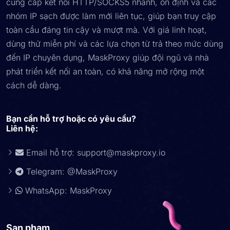
cung cấp kết nối HTTP/SOCKS5 nhanh, ổn định và các
nhóm IP sạch được làm mới liên tục, giúp bạn truy cập
toàn cầu đáng tin cậy và mượt mà. Với giá linh hoạt,
dùng thử miễn phí và các lựa chọn từ trả theo mức dùng
đến IP chuyên dụng, MaskProxy giúp đội ngũ và nhà
phát triển kết nối an toàn, có khả năng mở rộng một
cách dễ dàng.
Bạn cần hỗ trợ hoặc có yêu cầu?
Liên hệ:
Email hỗ trợ:
support@maskproxy.io
Telegram: @MaskProxy
WhatsApp: MaskProxy
San pham