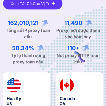
Xem Tất Cả Các Vị Trí
265,193,266
18,866
Tổng số IP proxy toàn
Proxy mới được thêm
cầu
vào hôm nay
95.78%
182+
Tỷ lệ thành công
Nút proxy HTTP toàn
proxy toàn cầu
cầu
Hoa Kỳ
Canada
US
CA