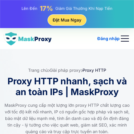
25%
Lên Đến
Giảm Giá Khi Mua Hàng IP Tĩnh
81%
Đặt Mua Ngay
Lên Đến
Giảm Giá Khi Mua Hàng IP Luân Phiên
Đăng nhập
Trang chủ
Giải pháp proxy
Proxy HTTP
Proxy HTTP nhanh, sạch và
an toàn IPs | MaskProxy
MaskProxy cung cấp một lượng lớn proxy HTTP chất lượng cao
với tốc độ kết nối nhanh, IP có nguồn gốc hợp pháp và sạch sẽ,
bảo mật dữ liệu mạnh mẽ, tính ẩn danh cao và độ ổn định đáng
tin cậy - lý tưởng cho việc quét web, giám sát SEO, xác minh
quảng cáo và truy cập trực tuyến an toàn.