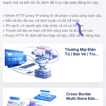
mạnh mẽ và kết nối ổn định để truy cập web đáng tin cậy.
• Nhóm HTTP proxy IP khổng lồ với phạm vi phủ sóng toàn cầu
• Kết nối tốc độ cao với định tuyến có độ trễ thấp
• IPs sạch, có nguồn gốc hợp pháp và có uy tín cao
• Truyền dữ liệu an toàn với tính năng bảo vệ ẩn danh cao
• Proxy HTTP ổn định để thu thập dữ liệu, SEO và tự động hóa
Thương Mại Điện
Tử / Bán Vé / Truy
Cập Dữ Liệu Web
Cross-Border
Multi-Store Đăng
Nhập & Creative