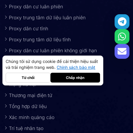
Proxy dân cư luân phiên
Proxy trung tâm dữ liệu luân phiên
Proxy dân cư tĩnh
Proxy trung tâm dữ liệu tĩnh
Proxy dân cư luân phiên không giới hạn
Chúng tôi sử dụng cookie để cải thiện hiệu suất
Ứng dụng
và trải nghiệm trang web.
Chính sách bảo mật
Từ chối
Chấp nhận
Mạng xã hội
Thương mại điện tử
Tổng hợp dữ liệu
proxy dân cư
5GB
-
$9
Xác minh quảng cáo
Proxy trung tâm dữ liệu
10GB
-
$5
Trí tuệ nhân tạo
->