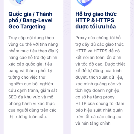
Quốc gia / Thành
Hỗ trợ giao thức
phố / Bang-Level
HTTP & HTTPS
Geo Targeting
được tối ưu hóa
Truy cập nội dung theo
Proxy của chúng tôi hỗ
vùng cụ thể với tính năng
trợ đầy đủ các giao thức
nhắm mục tiêu theo địa lý
HTTP và HTTPS để có
nâng cao hỗ trợ độ chính
kết nối an toàn, ổn định
xác cấp quốc gia, tiểu
và tốc độ cao. Được thiết
bang và thành phố. Lý
kế để tự động hóa trình
tưởng cho việc thử
duyệt, trích xuất dữ liệu,
nghiệm cục bộ, nghiên
xác minh quảng cáo và
cứu cạnh tranh, giám sát
tích hợp doanh nghiệp,
SEO đa khu vực và mô
cơ sở hạ tầng proxy
phỏng hành vi xác thực
HTTP của chúng tôi đảm
của người dùng trên các
bảo hiệu suất nhất quán
thị trường toàn cầu.
trên tất cả các công cụ
và nền tảng chính.