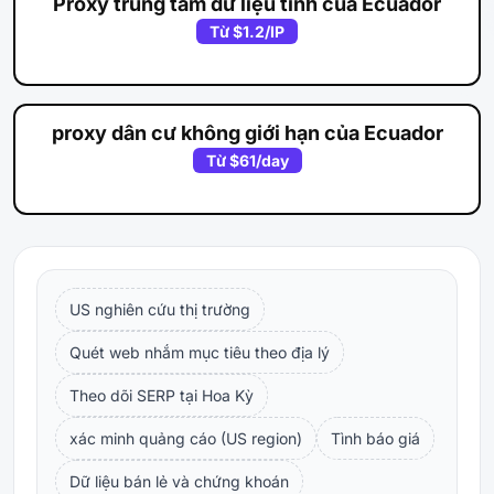
Proxy trung tâm dữ liệu tĩnh của Ecuador
Từ
$1.2
/IP
proxy dân cư không giới hạn của Ecuador
Từ
$61
/day
US nghiên cứu thị trường
Quét web nhắm mục tiêu theo địa lý
Theo dõi SERP tại Hoa Kỳ
xác minh quảng cáo (US region)
Tình báo giá
Dữ liệu bán lẻ và chứng khoán