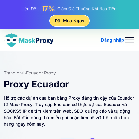
25%
Lên Đến
Giảm Giá Khi Mua Hàng IP Tĩnh
81%
Đặt Mua Ngay
Lên Đến
Giảm Giá Khi Mua Hàng IP Luân Phiên
Đăng nhập
Trang chủ
Ecuador Proxy
Proxy Ecuador
Hỗ trợ các dự án của bạn bằng Proxy đáng tin cậy của Ecuador
từ MaskProxy. Truy cập khu dân cư thực sự của Ecuador và
SOCKS5 IP để tìm kiếm trên web, SEO, quảng cáo và tự động
hóa. Bắt đầu dùng thử miễn phí hoặc liên hệ với bộ phận bán
hàng ngay hôm nay.