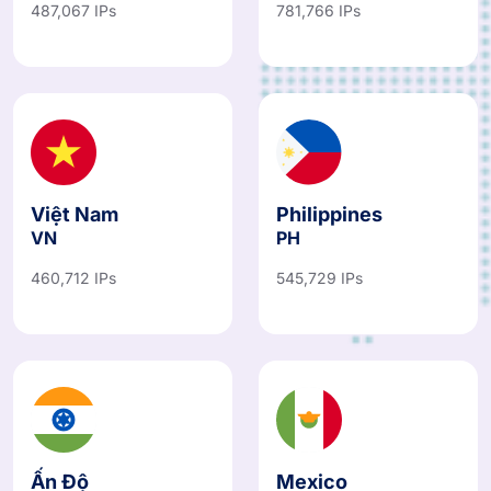
487,067 IPs
781,766 IPs
Việt Nam
Philippines
VN
PH
460,712 IPs
545,729 IPs
Ấn Độ
Mexico