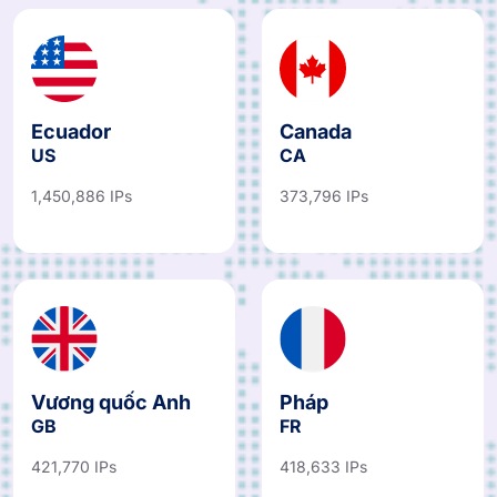
Ecuador
Canada
US
CA
1,450,886 IPs
373,796 IPs
Vương quốc Anh
Pháp
GB
FR
421,770 IPs
418,633 IPs