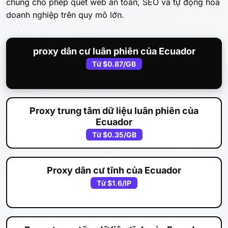
chúng cho phép quét web an toàn, SEO và tự động hóa
doanh nghiệp trên quy mô lớn.
proxy dân cư luân phiên của Ecuador
Từ
$0.87
/GB
Proxy trung tâm dữ liệu luân phiên của
Ecuador
Từ
$0.35
/GB
Proxy dân cư tĩnh của Ecuador
Từ
$1.6
/IP