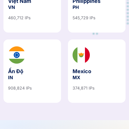
Việt Nam
Philippines
VN
PH
460,712 IPs
545,729 IPs
Ấn Độ
Mexico
IN
MX
908,824 IPs
374,871 IPs