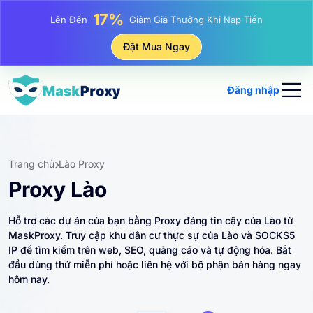
17%
Lên Đến
Giảm Giá Thưởng Khi Nạp Tiền
25%
Lên Đến
Giảm Giá Khi Mua Hàng IP Tĩnh
Đặt Mua Ngay
81%
Lên Đến
Giảm Giá Khi Mua Hàng IP Luân Phiên
Đăng nhập
Trang chủ
Lào Proxy
Proxy Lào
Hỗ trợ các dự án của bạn bằng Proxy đáng tin cậy của Lào từ
MaskProxy. Truy cập khu dân cư thực sự của Lào và SOCKS5
IP để tìm kiếm trên web, SEO, quảng cáo và tự động hóa. Bắt
đầu dùng thử miễn phí hoặc liên hệ với bộ phận bán hàng ngay
hôm nay.