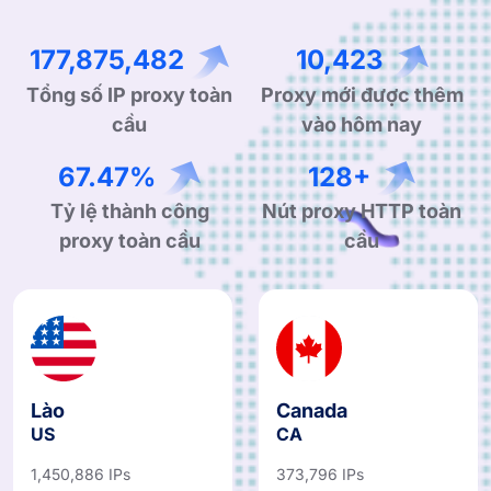
261,581,592
15,328
Tổng số IP proxy toàn
Proxy mới được thêm
cầu
vào hôm nay
99.90%
190+
Tỷ lệ thành công
Nút proxy HTTP toàn
proxy toàn cầu
cầu
Lào
Canada
US
CA
1,450,886 IPs
373,796 IPs