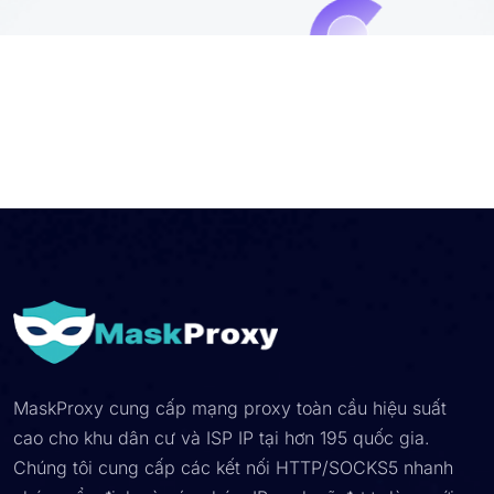
MaskProxy cung cấp mạng proxy toàn cầu hiệu suất
cao cho khu dân cư và ISP IP tại hơn 195 quốc gia.
Chúng tôi cung cấp các kết nối HTTP/SOCKS5 nhanh