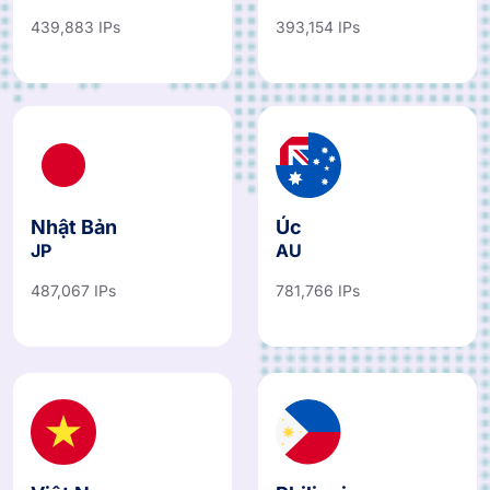
439,883 IPs
393,154 IPs
Nhật Bản
Úc
JP
AU
487,067 IPs
781,766 IPs