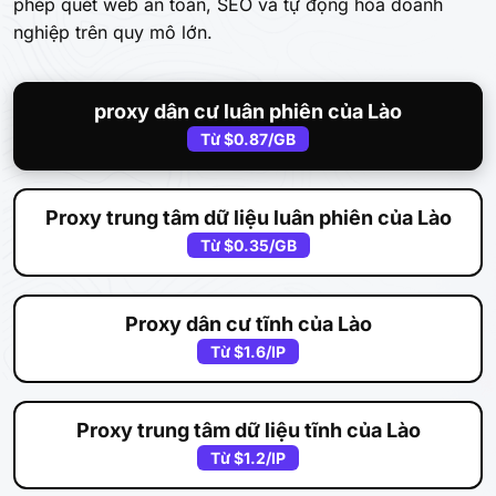
phép quét web an toàn, SEO và tự động hóa doanh
nghiệp trên quy mô lớn.
proxy dân cư luân phiên của Lào
Từ
$0.87
/GB
Proxy trung tâm dữ liệu luân phiên của Lào
Từ
$0.35
/GB
Proxy dân cư tĩnh của Lào
Từ
$1.6
/IP
Proxy trung tâm dữ liệu tĩnh của Lào
Từ
$1.2
/IP