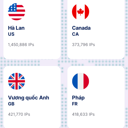
Hà Lan
Canada
US
CA
1,450,886 IPs
373,796 IPs
Vương quốc Anh
Pháp
GB
FR
421,770 IPs
418,633 IPs