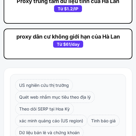
Proxy trung tâm dữ liệu tĩnh của Hà Lan
Từ
$1.2
/IP
proxy dân cư không giới hạn của Hà Lan
Từ
$61
/day
US nghiên cứu thị trường
Quét web nhắm mục tiêu theo địa lý
Theo dõi SERP tại Hoa Kỳ
xác minh quảng cáo (US region)
Tình báo giá
Dữ liệu bán lẻ và chứng khoán