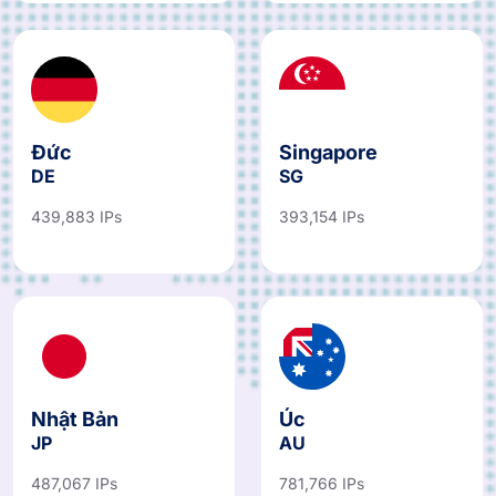
Đức
Singapore
DE
SG
439,883 IPs
393,154 IPs
Nhật Bản
Úc
JP
AU