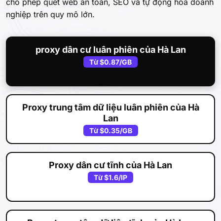
cho phép quét web an toàn, SEO và tự động hóa doanh
nghiệp trên quy mô lớn.
proxy dân cư luân phiên của Hà Lan
Từ
$0.87
/GB
Proxy trung tâm dữ liệu luân phiên của Hà
Lan
Từ
$0.35
/GB
Proxy dân cư tĩnh của Hà Lan
Từ
$1.6
/IP