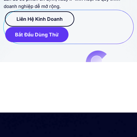
Kết nối proxy dân cư, datacenter, IP tĩnh và SOCKS5 cho Hà
Lan để có phiên ổn định, xoay IP linh hoạt và quy trình
doanh nghiệp dễ mở rộng.
Liên Hệ Kinh Doanh
Bắt Đầu Dùng Thử