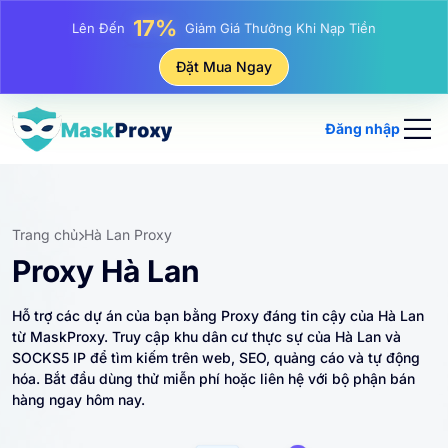
25%
Lên Đến
Giảm Giá Khi Mua Hàng IP Tĩnh
81%
Đặt Mua Ngay
Lên Đến
Giảm Giá Khi Mua Hàng IP Luân Phiên
Đăng nhập
Trang chủ
Hà Lan Proxy
Proxy Hà Lan
Hỗ trợ các dự án của bạn bằng Proxy đáng tin cậy của Hà Lan
từ MaskProxy. Truy cập khu dân cư thực sự của Hà Lan và
SOCKS5 IP để tìm kiếm trên web, SEO, quảng cáo và tự động
hóa. Bắt đầu dùng thử miễn phí hoặc liên hệ với bộ phận bán
hàng ngay hôm nay.