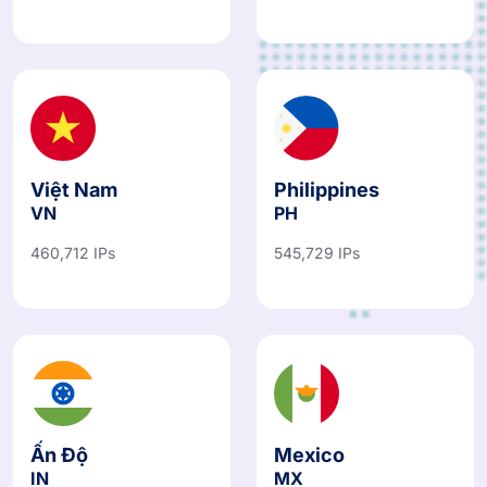
487,067 IPs
781,766 IPs
Việt Nam
Philippines
VN
PH
460,712 IPs
545,729 IPs