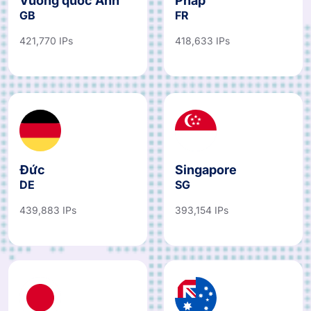
Vương quốc Anh
Pháp
GB
FR
421,770 IPs
418,633 IPs
Đức
Singapore
DE
SG
439,883 IPs
393,154 IPs