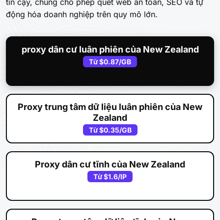
tin cậy, chúng cho phép quét web an toàn, SEO và tự
động hóa doanh nghiệp trên quy mô lớn.
proxy dân cư luân phiên của New Zealand
Từ
$0.87
/GB
Proxy trung tâm dữ liệu luân phiên của New
Zealand
Từ
$0.35
/GB
Proxy dân cư tĩnh của New Zealand
Từ
$1.6
/IP