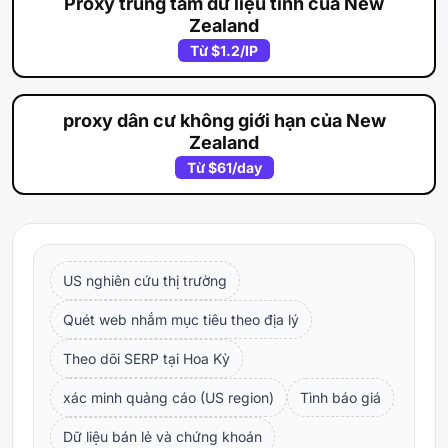
Proxy trung tâm dữ liệu tĩnh của New
Zealand
Từ
$1.2
/IP
proxy dân cư không giới hạn của New
Zealand
Từ
$61
/day
US nghiên cứu thị trường
Quét web nhắm mục tiêu theo địa lý
Theo dõi SERP tại Hoa Kỳ
xác minh quảng cáo (US region)
Tình báo giá
Dữ liệu bán lẻ và chứng khoán