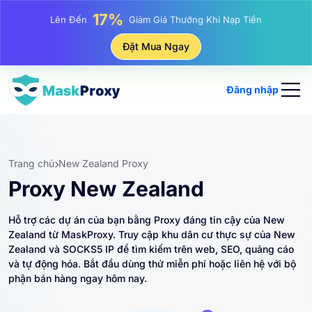
25%
Lên Đến
Giảm Giá Khi Mua Hàng IP Tĩnh
81%
Đặt Mua Ngay
Lên Đến
Giảm Giá Khi Mua Hàng IP Luân Phiên
Đăng nhập
Trang chủ
New Zealand Proxy
Proxy New Zealand
Hỗ trợ các dự án của bạn bằng Proxy đáng tin cậy của New
Zealand từ MaskProxy. Truy cập khu dân cư thực sự của New
Zealand và SOCKS5 IP để tìm kiếm trên web, SEO, quảng cáo
và tự động hóa. Bắt đầu dùng thử miễn phí hoặc liên hệ với bộ
phận bán hàng ngay hôm nay.