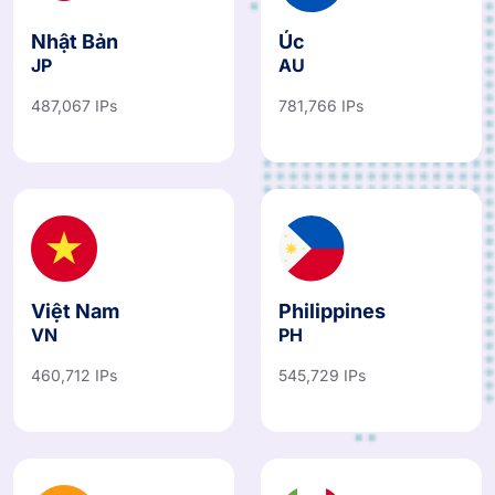
Nhật Bản
Úc
JP
AU
487,067 IPs
781,766 IPs
Việt Nam
Philippines
VN
PH
460,712 IPs
545,729 IPs