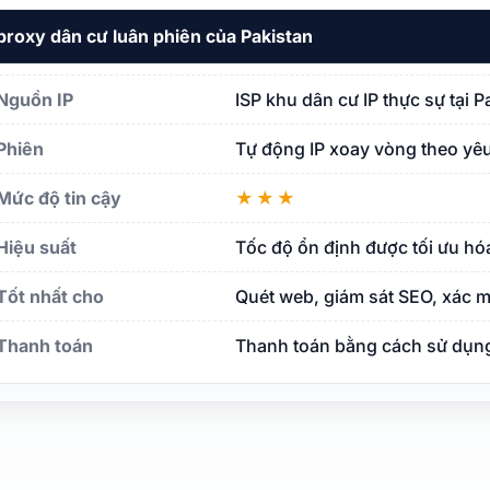
proxy dân cư luân phiên của Pakistan
Nguồn IP
ISP khu dân cư IP thực sự tại 
Phiên
Tự động IP xoay vòng theo yêu
Mức độ tin cậy
★★★
Hiệu suất
Tốc độ ổn định được tối ưu hó
Tốt nhất cho
Quét web, giám sát SEO, xác m
Thanh toán
Thanh toán bằng cách sử dụng 