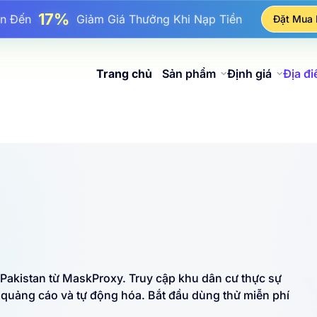
17%
ên Đến
Giảm Giá Thưởng Khi Nạp Tiền
Đặt Mua
25%
n Đến
Giảm Giá Khi Mua Hàng IP Tĩnh
81%
Đến
Giảm Giá Khi Mua Hàng IP Luân Phiên
Trang chủ
Sản phẩm
Định giá
Địa đ
 Pakistan từ MaskProxy. Truy cập khu dân cư thực sự
 quảng cáo và tự động hóa. Bắt đầu dùng thử miễn phí