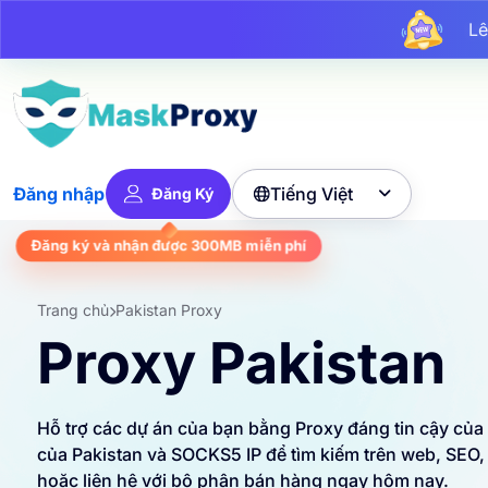
L
Lê
Lên 
Tiếng Việt
Đăng nhập
Đăng Ký

miễn phí
300MB
Đăng ký và nhận được
Trang chủ
Pakistan Proxy
Proxy Pakistan
Hỗ trợ các dự án của bạn bằng Proxy đáng tin cậy của
của Pakistan và SOCKS5 IP để tìm kiếm trên web, SEO,
hoặc liên hệ với bộ phận bán hàng ngay hôm nay.