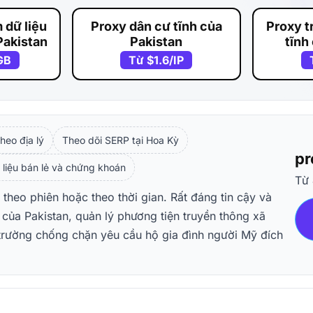
 dữ liệu
Proxy dân cư tĩnh của
Proxy t
Pakistan
Pakistan
tĩnh
GB
Từ
$1.6
/IP
heo địa lý
Theo dõi SERP tại Hoa Kỳ
pr
 liệu bán lẻ và chứng khoán
Từ
 theo phiên hoặc theo thời gian. Rất đáng tin cậy và
 của Pakistan, quản lý phương tiện truyền thông xã
 trường chống chặn yêu cầu hộ gia đình người Mỹ đích