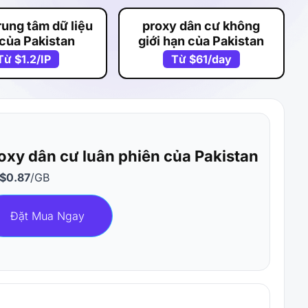
rung tâm dữ liệu
proxy dân cư không
 của Pakistan
giới hạn của Pakistan
Từ
$1.2
/IP
Từ
$61
/day
oxy dân cư luân phiên của Pakistan
$0.87
/GB
Đặt Mua Ngay