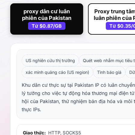
proxy dân cư luân
Proxy trung tâm
phiên của Pakistan
luân phiên của 
Từ
$0.87
/GB
Từ
$0.35
/
US nghiên cứu thị trường
Quét web nhắm mục tiêu t
xác minh quảng cáo (US region)
Tình báo giá
Dữ
Khu dân cư thực sự tại Pakistan IP có luân chuyển
lý tưởng cho việc tự động hóa thương mại điện tử
hội của Pakistan, thử nghiệm bản địa hóa và môi
thực IPs.
Giao thức:
HTTP, SOCKS5