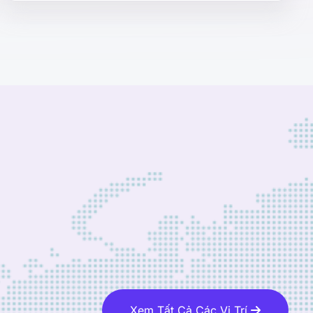
Xem Tất Cả Các Vị Trí