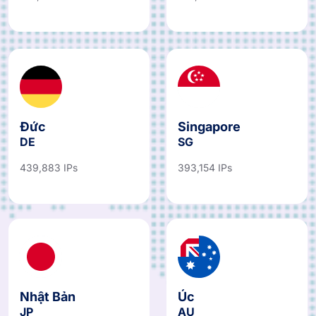
Đức
Singapore
DE
SG
439,883 IPs
393,154 IPs
Nhật Bản
Úc
JP
AU