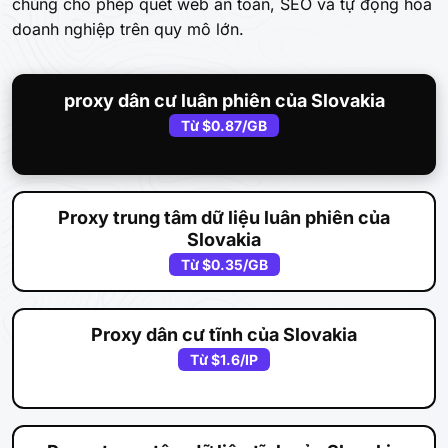
chúng cho phép quét web an toàn, SEO và tự động hóa
doanh nghiệp trên quy mô lớn.
proxy dân cư luân phiên của Slovakia
Từ
$0.87
/GB
Proxy trung tâm dữ liệu luân phiên của
Slovakia
Từ
$0.35
/GB
Proxy dân cư tĩnh của Slovakia
Từ
$1.6
/IP