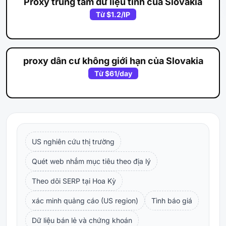
Proxy trung tâm dữ liệu tĩnh của Slovakia
Từ
$1.2
/IP
proxy dân cư không giới hạn của Slovakia
Từ
$61
/day
US nghiên cứu thị trường
Quét web nhắm mục tiêu theo địa lý
Theo dõi SERP tại Hoa Kỳ
xác minh quảng cáo (US region)
Tình báo giá
Dữ liệu bán lẻ và chứng khoán