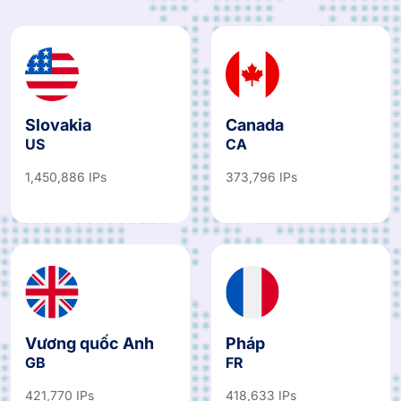
Slovakia
Canada
US
CA
1,450,886 IPs
373,796 IPs
Vương quốc Anh
Pháp
GB
FR
421,770 IPs
418,633 IPs