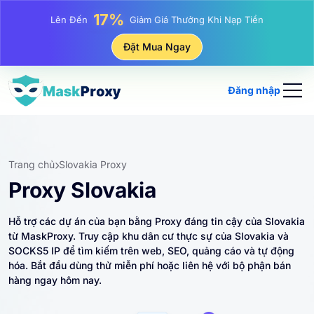
25%
Lên Đến
Giảm Giá Khi Mua Hàng IP Tĩnh
81%
Đặt Mua Ngay
Lên Đến
Giảm Giá Khi Mua Hàng IP Luân Phiên
Đăng nhập
Trang chủ
Slovakia Proxy
Proxy Slovakia
Hỗ trợ các dự án của bạn bằng Proxy đáng tin cậy của Slovakia
từ MaskProxy. Truy cập khu dân cư thực sự của Slovakia và
SOCKS5 IP để tìm kiếm trên web, SEO, quảng cáo và tự động
hóa. Bắt đầu dùng thử miễn phí hoặc liên hệ với bộ phận bán
hàng ngay hôm nay.