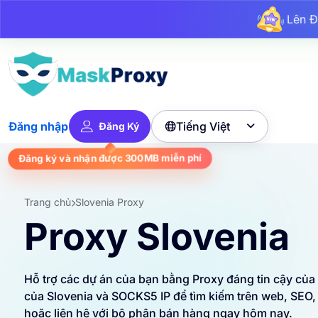
L
Lê
Lên 
Tiếng Việt
Đăng nhập
Đăng Ký

Đăng ký và nhận được
300MB
miễn phí
Trang chủ
Slovenia Proxy
Proxy Slovenia
Hỗ trợ các dự án của bạn bằng Proxy đáng tin cậy của
của Slovenia và SOCKS5 IP để tìm kiếm trên web, SEO,
hoặc liên hệ với bộ phận bán hàng ngay hôm nay.