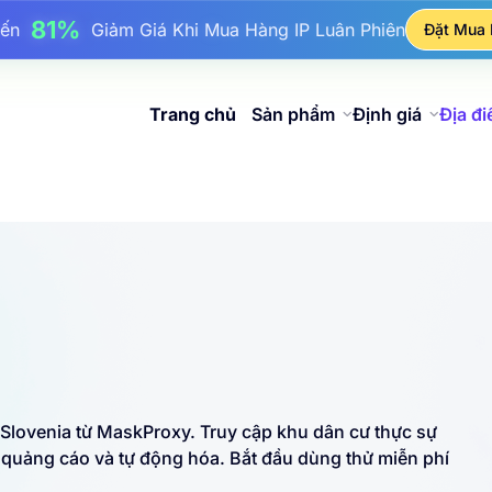
17%
ên Đến
Giảm Giá Thưởng Khi Nạp Tiền
Đặt Mua
25%
n Đến
Giảm Giá Khi Mua Hàng IP Tĩnh
81%
Đến
Giảm Giá Khi Mua Hàng IP Luân Phiên
Trang chủ
Sản phẩm
Định giá
Địa đ
 Slovenia từ MaskProxy. Truy cập khu dân cư thực sự
 quảng cáo và tự động hóa. Bắt đầu dùng thử miễn phí