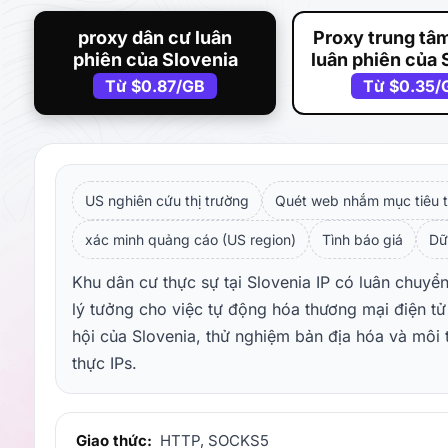
proxy dân cư luân
Proxy trung tâm
phiên của Slovenia
luân phiên của 
Từ
$0.87
/GB
Từ
$0.35
/
US nghiên cứu thị trường
Quét web nhắm mục tiêu t
xác minh quảng cáo (US region)
Tình báo giá
Dữ
Khu dân cư thực sự tại Slovenia IP có luân chuyển
lý tưởng cho việc tự động hóa thương mại điện tử
hội của Slovenia, thử nghiệm bản địa hóa và môi
thực IPs.
Giao thức:
HTTP, SOCKS5