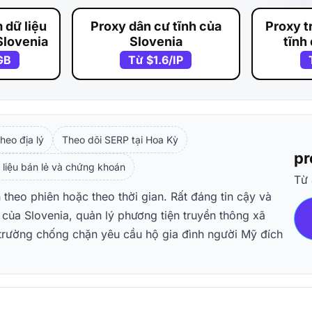
 dữ liệu
Proxy dân cư tĩnh của
Proxy t
Slovenia
Slovenia
tĩnh
GB
Từ
$1.6
/IP
heo địa lý
Theo dõi SERP tại Hoa Kỳ
pr
 liệu bán lẻ và chứng khoán
Từ
 theo phiên hoặc theo thời gian. Rất đáng tin cậy và
 của Slovenia, quản lý phương tiện truyền thông xã
 trường chống chặn yêu cầu hộ gia đình người Mỹ đích