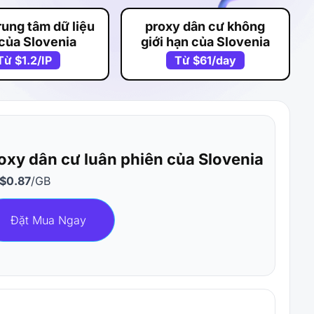
rung tâm dữ liệu
proxy dân cư không
 của Slovenia
giới hạn của Slovenia
Từ
$1.2
/IP
Từ
$61
/day
oxy dân cư luân phiên của Slovenia
$0.87
/GB
Đặt Mua Ngay