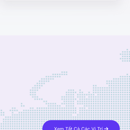
Xem Tất Cả Các Vị Trí