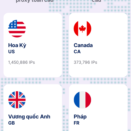
Hoa Kỳ
Canada
US
CA
1,450,886 IPs
373,796 IPs
Vương quốc Anh
Pháp
GB
FR