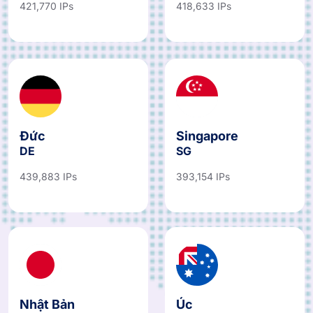
421,770 IPs
418,633 IPs
Đức
Singapore
DE
SG
439,883 IPs
393,154 IPs
Nhật Bản
Úc