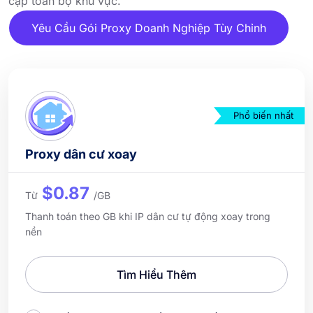
cập toàn bộ khu vực.
Yêu Cầu Gói Proxy Doanh Nghiệp Tùy Chỉnh
Phổ biến nhất
Proxy dân cư xoay
$0.87
Từ
/GB
Thanh toán theo GB khi IP dân cư tự động xoay trong
nền
Tìm Hiểu Thêm