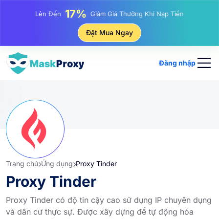
17%
Lên Đến
Giảm Giá Thưởng Khi Nạp Tiền
25%
Đặt Mua Ngay
Lên Đến
Giảm Giá Khi Mua Hàng IP Tĩnh
81%
Lên Đến
Giảm Giá Khi Mua Hàng IP Luân Phiên
Đăng nhập
Trang chủ
Ứng dụng
Proxy Tinder
Proxy Tinder
Proxy Tinder có độ tin cậy cao sử dụng IP chuyên dụng
và dân cư thực sự. Được xây dựng để tự động hóa