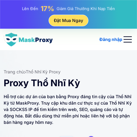
25%
Lên Đến
Giảm Giá Khi Mua Hàng IP Tĩnh
81%
Đặt Mua Ngay
Lên Đến
Giảm Giá Khi Mua Hàng IP Luân Phiên
Đăng nhập
Trang chủ
Thổ Nhĩ Kỳ Proxy
Proxy Thổ Nhĩ Kỳ
Hỗ trợ các dự án của bạn bằng Proxy đáng tin cậy của Thổ Nhĩ
Kỳ từ MaskProxy. Truy cập khu dân cư thực sự của Thổ Nhĩ Kỳ
và SOCKS5 IP để tìm kiếm trên web, SEO, quảng cáo và tự
động hóa. Bắt đầu dùng thử miễn phí hoặc liên hệ với bộ phận
bán hàng ngay hôm nay.