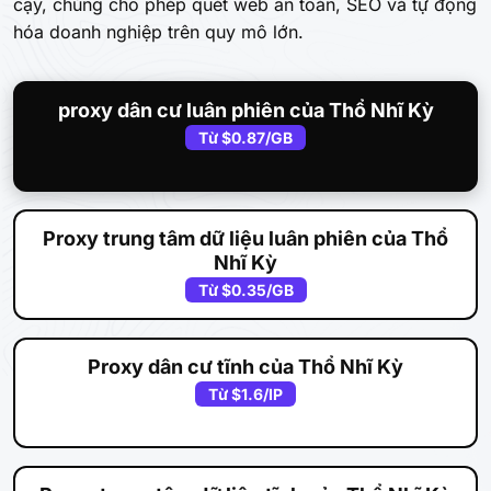
cậy, chúng cho phép quét web an toàn, SEO và tự động
hóa doanh nghiệp trên quy mô lớn.
proxy dân cư luân phiên của Thổ Nhĩ Kỳ
Từ
$0.87
/GB
Proxy trung tâm dữ liệu luân phiên của Thổ
Nhĩ Kỳ
Từ
$0.35
/GB
Proxy dân cư tĩnh của Thổ Nhĩ Kỳ
Từ
$1.6
/IP