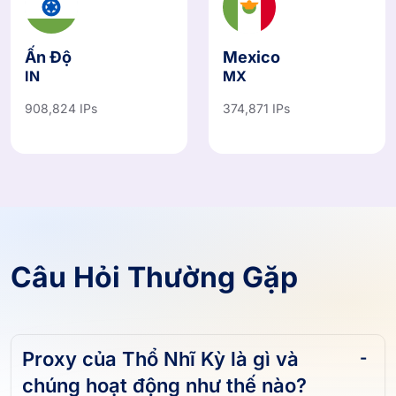
Ấn Độ
Mexico
IN
MX
908,824 IPs
374,871 IPs
Câu Hỏi Thường Gặp
Proxy của Thổ Nhĩ Kỳ là gì và
chúng hoạt động như thế nào?