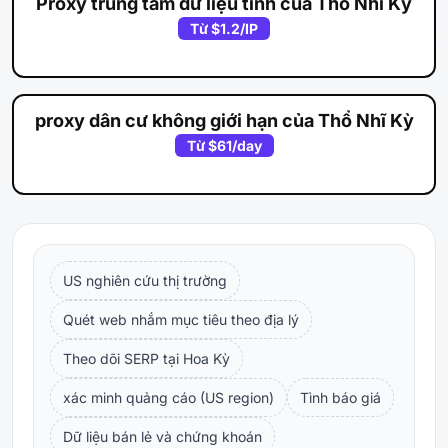
Proxy trung tâm dữ liệu tĩnh của Thổ Nhĩ Kỳ
Từ
$1.2
/IP
proxy dân cư không giới hạn của Thổ Nhĩ Kỳ
Từ
$61
/day
US nghiên cứu thị trường
Quét web nhắm mục tiêu theo địa lý
Theo dõi SERP tại Hoa Kỳ
xác minh quảng cáo (US region)
Tình báo giá
Dữ liệu bán lẻ và chứng khoán