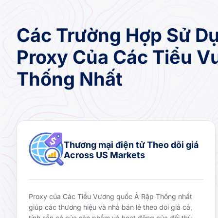
Các Trường Hợp Sử Dụ
Proxy Của Các Tiểu V
Thống Nhất
Thương mại điện tử Theo dõi giá
Across US Markets
Proxy của Các Tiểu Vương quốc Ả Rập Thống nhất
giúp các thương hiệu và nhà bán lẻ theo dõi giá cả,
tính sẵn có của sản phẩm và hoạt động của đối thủ