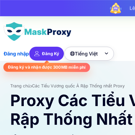
L
Lê
Lên 
Tiếng Việt
Đăng nhập
Đăng Ký

miễn phí
300MB
Đăng ký và nhận được
Trang chủ
Các Tiểu Vương quốc Ả Rập Thống nhất Proxy
Proxy Các Tiểu
Rập Thống Nhất