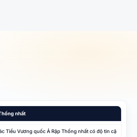
 Thống nhất
 Các Tiểu Vương quốc Ả Rập Thống nhất có độ tin cậy cao và