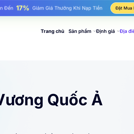
17%
ên Đến
Giảm Giá Thưởng Khi Nạp Tiền
Đặt Mua
25%
n Đến
Giảm Giá Khi Mua Hàng IP Tĩnh
81%
Đến
Giảm Giá Khi Mua Hàng IP Luân Phiên
Trang chủ
Sản phẩm
Định giá
Địa đ
 Vương Quốc Ả