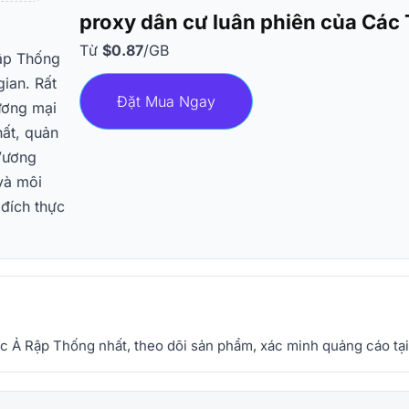
proxy dân cư luân phiên của Các
Từ
$0.87
/GB
Rập Thống
gian. Rất
Đặt Mua Ngay
ương mại
ất, quản
 Vương
và môi
đích thực
ốc Ả Rập Thống nhất, theo dõi sản phẩm, xác minh quảng cáo t