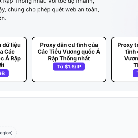
 Rập Thống nhất. Với tốc độ nhanh,
 cậy, chúng cho phép quét web an toàn,
ớn.
 dữ liệu
Proxy dân cư tĩnh của
Proxy t
ủa Các
Các Tiểu Vương quốc Ả
tĩnh
c Ả Rập
Rập Thống nhất
Vươn
ất
T
Từ
$1.6
/IP
GB
egion)