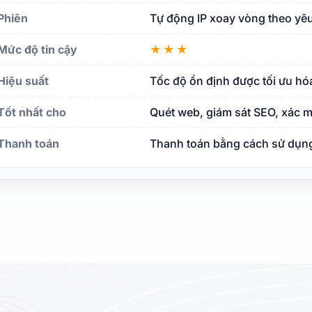
ập Thống nhất
Phiên
Tự động IP xoay vòng theo yêu
g quốc Ả Rập Thống nhất
Mức độ tin cậy
★★★
Hiệu suất
Tốc độ ổn định được tối ưu h
g quốc Ả Rập Thống nhất
Tốt nhất cho
Quét web, giám sát SEO, xác m
Thanh toán
Thanh toán bằng cách sử dụng 