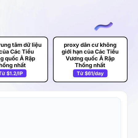
rung tâm dữ liệu
proxy dân cư không
 của Các Tiểu
giới hạn của Các Tiểu
g quốc Ả Rập
Vương quốc Ả Rập
hống nhất
Thống nhất
Từ
$1.2
/IP
Từ
$61
/day