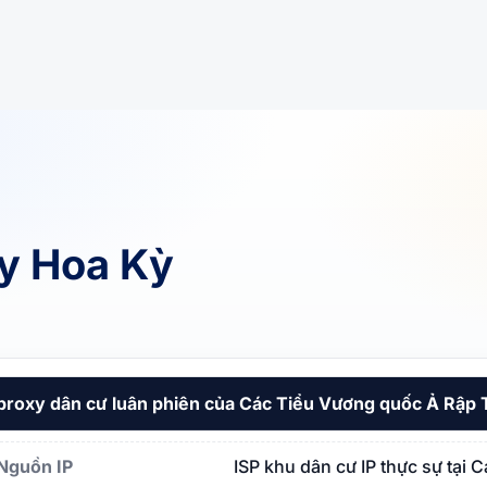
xy Hoa Kỳ
ốc Ả Rập Thống nhất
proxy dân cư luân phiên của Các Tiểu Vương quốc Ả Rập
u Vương quốc Ả Rập Thống nhất
Nguồn IP
ISP khu dân cư IP thực sự tại