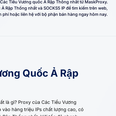
a Các Tiểu Vương quốc Ả Rập Thống nhất từ MaskProxy.
 Ả Rập Thống nhất và SOCKS5 IP để tìm kiếm trên web,
n phí hoặc liên hệ với bộ phận bán hàng ngay hôm nay.
ương Quốc Ả Rập
t là gì? Proxy của Các Tiểu Vương
vào hàng triệu IPs chất lượng cao, có