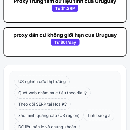
Proxy trung tâm dữ liệu tĩnh của Uruguay
Từ
$1.2
/IP
proxy dân cư không giới hạn của Uruguay
Từ
$61
/day
US nghiên cứu thị trường
Quét web nhắm mục tiêu theo địa lý
Theo dõi SERP tại Hoa Kỳ
xác minh quảng cáo (US region)
Tình báo giá
Dữ liệu bán lẻ và chứng khoán