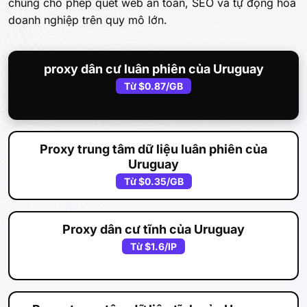
chúng cho phép quét web an toàn, SEO và tự động hóa
doanh nghiệp trên quy mô lớn.
proxy dân cư luân phiên của Uruguay
Từ
$0.87
/GB
Proxy trung tâm dữ liệu luân phiên của
Uruguay
Từ
$0.35
/GB
Proxy dân cư tĩnh của Uruguay
Từ
$1.6
/IP