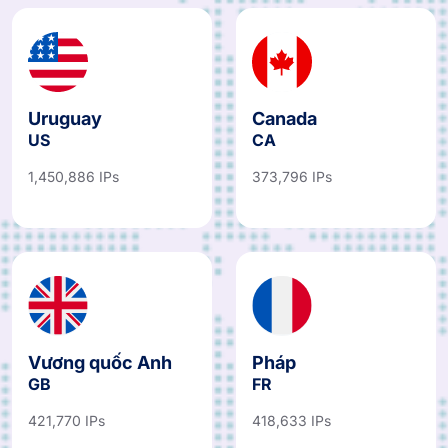
Uruguay
Canada
US
CA
1,450,886 IPs
373,796 IPs
Vương quốc Anh
Pháp
GB
FR
421,770 IPs
418,633 IPs