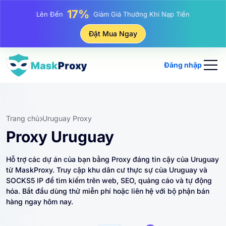
25%
Lên Đến
Giảm Giá Khi Mua Hàng IP Tĩnh
81%
Đặt Mua Ngay
Lên Đến
Giảm Giá Khi Mua Hàng IP Luân Phiên
Đăng nhập
Trang chủ
Uruguay Proxy
Proxy Uruguay
Hỗ trợ các dự án của bạn bằng Proxy đáng tin cậy của Uruguay
từ MaskProxy. Truy cập khu dân cư thực sự của Uruguay và
SOCKS5 IP để tìm kiếm trên web, SEO, quảng cáo và tự động
hóa. Bắt đầu dùng thử miễn phí hoặc liên hệ với bộ phận bán
hàng ngay hôm nay.