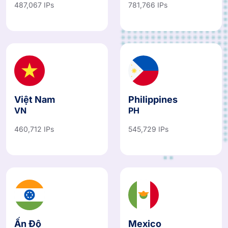
487,067 IPs
781,766 IPs
Việt Nam
Philippines
VN
PH
460,712 IPs
545,729 IPs
Ấn Độ
Mexico