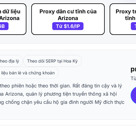
 dữ liệu
Proxy dân cư tĩnh của
Proxy t
 Arizona
Arizona
tĩnh
GB
Từ
$1.6
/IP
heo địa lý
Theo dõi SERP tại Hoa Kỳ
p
 liệu bán lẻ và chứng khoán
T
theo phiên hoặc theo thời gian. Rất đáng tin cậy và lý
a Arizona, quản lý phương tiện truyền thông xã hội
ng chống chặn yêu cầu hộ gia đình người Mỹ đích thực