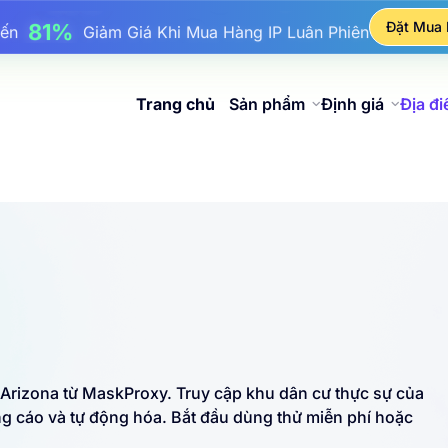
17%
ên Đến
Giảm Giá Thưởng Khi Nạp Tiền
Đặt Mua
25%
n Đến
Giảm Giá Khi Mua Hàng IP Tĩnh
81%
Đến
Giảm Giá Khi Mua Hàng IP Luân Phiên
Trang chủ
Sản phẩm
Định giá
Địa đ
 Arizona từ MaskProxy. Truy cập khu dân cư thực sự của
g cáo và tự động hóa. Bắt đầu dùng thử miễn phí hoặc