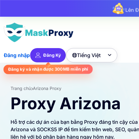
L
Lê
Lên 
Tiếng Việt
Đăng nhập
Đăng Ký

Đăng ký và nhận được
300MB
miễn phí
Trang chủ
Arizona Proxy
Proxy Arizona
Hỗ trợ các dự án của bạn bằng Proxy đáng tin cậy của
Arizona và SOCKS5 IP để tìm kiếm trên web, SEO, quản
liên hệ với bộ phận bán hàng ngay hôm nay.