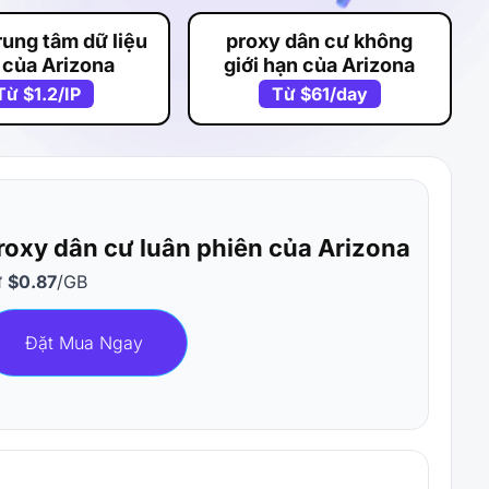
rung tâm dữ liệu
proxy dân cư không
 của Arizona
giới hạn của Arizona
Từ
$1.2
/IP
Từ
$61
/day
roxy dân cư luân phiên của Arizona
ừ
$0.87
/GB
Đặt Mua Ngay