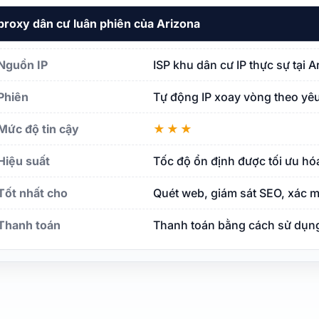
proxy dân cư luân phiên của Arizona
Nguồn IP
ISP khu dân cư IP thực sự tại 
Phiên
Tự động IP xoay vòng theo yêu
Mức độ tin cậy
★★★
Hiệu suất
Tốc độ ổn định được tối ưu hó
Tốt nhất cho
Quét web, giám sát SEO, xác m
Thanh toán
Thanh toán bằng cách sử dụng 