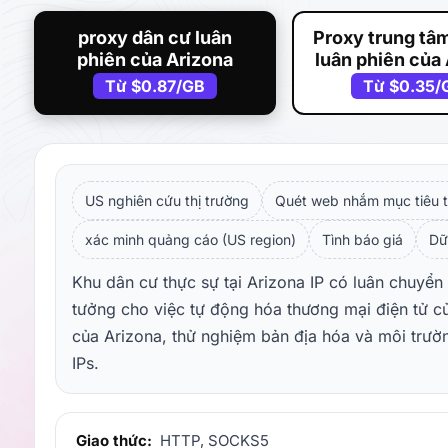
proxy dân cư luân
Proxy trung tâm
phiên của Arizona
luân phiên của
Từ
$0.87
/GB
Từ
$0.35
/
US nghiên cứu thị trường
Quét web nhắm mục tiêu t
xác minh quảng cáo (US region)
Tình báo giá
Dữ
Khu dân cư thực sự tại Arizona IP có luân chuyển 
tưởng cho việc tự động hóa thương mại điện tử củ
của Arizona, thử nghiệm bản địa hóa và môi trườ
IPs.
Giao thức:
HTTP, SOCKS5