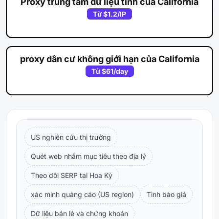
Proxy trung tâm dữ liệu tĩnh của California
Từ
$1.2
/IP
proxy dân cư không giới hạn của California
Từ
$61
/day
US nghiên cứu thị trường
Quét web nhắm mục tiêu theo địa lý
Theo dõi SERP tại Hoa Kỳ
xác minh quảng cáo (US region)
Tình báo giá
Dữ liệu bán lẻ và chứng khoán