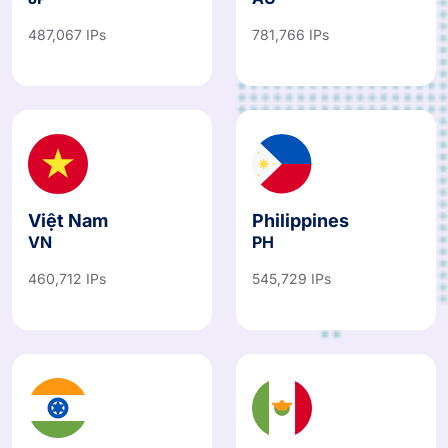
JP
AU
487,067 IPs
781,766 IPs
Việt Nam
Philippines
VN
PH
460,712 IPs
545,729 IPs