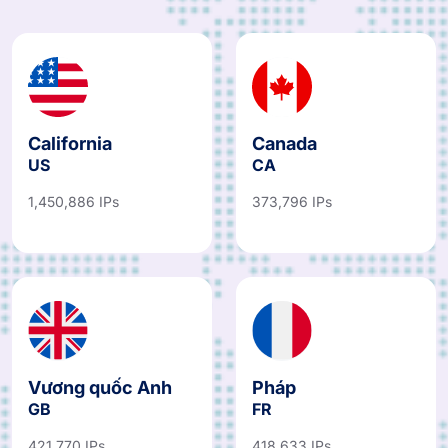
California
Canada
US
CA
1,450,886 IPs
373,796 IPs
Vương quốc Anh
Pháp
GB
FR