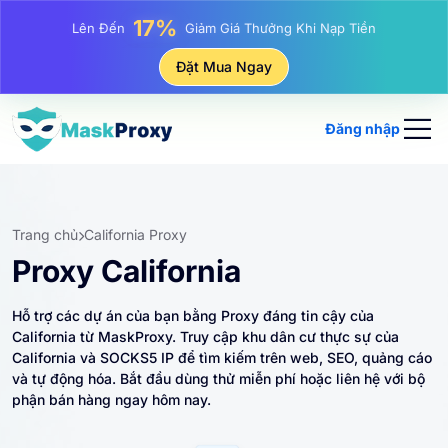
25%
Lên Đến
Giảm Giá Khi Mua Hàng IP Tĩnh
81%
Đặt Mua Ngay
Lên Đến
Giảm Giá Khi Mua Hàng IP Luân Phiên
Đăng nhập
Trang chủ
California Proxy
Proxy California
Hỗ trợ các dự án của bạn bằng Proxy đáng tin cậy của
California từ MaskProxy. Truy cập khu dân cư thực sự của
California và SOCKS5 IP để tìm kiếm trên web, SEO, quảng cáo
và tự động hóa. Bắt đầu dùng thử miễn phí hoặc liên hệ với bộ
phận bán hàng ngay hôm nay.