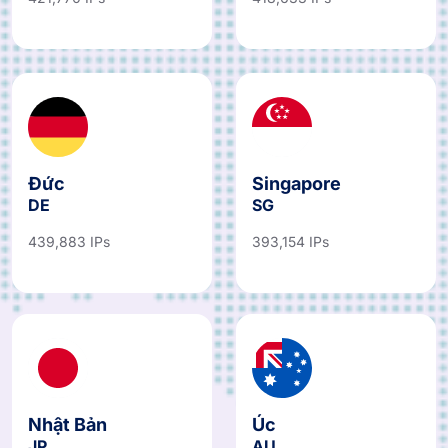
421,770 IPs
418,633 IPs
Đức
Singapore
DE
SG
439,883 IPs
393,154 IPs
Nhật Bản
Úc