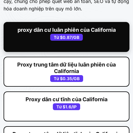
cậy, chúng cho phép quét web an toàn, SEO và tự động
hóa doanh nghiệp trên quy mô lớn.
proxy dân cư luân phiên của California
Từ
$0.87
/GB
Proxy trung tâm dữ liệu luân phiên của
California
Từ
$0.35
/GB
Proxy dân cư tĩnh của California
Từ
$1.6
/IP