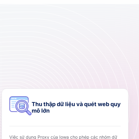
Thu thập dữ liệu và quét web quy
mô lớn
Việc sử dụng Proxy của Iowa cho phép các nhóm dữ