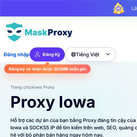
Lê
Lên 
Tiếng Việt
Đăng nhập
Đăng Ký

miễn phí
300MB
Đăng ký và nhận được
Trang chủ
Iowa Proxy
Proxy Iowa
Hỗ trợ các dự án của bạn bằng Proxy đáng tin cậy của
Iowa và SOCKS5 IP để tìm kiếm trên web, SEO, quảng c
hệ với bộ phận bán hàng ngay hôm nay.