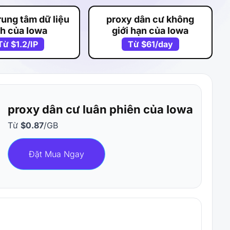
rung tâm dữ liệu
proxy dân cư không
nh của Iowa
giới hạn của Iowa
Từ
$1.2
/IP
Từ
$61
/day
proxy dân cư luân phiên của Iowa
Từ
$0.87
/GB
Đặt Mua Ngay