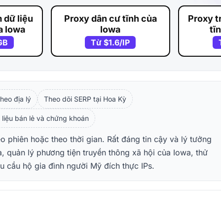
 dữ liệu
Proxy dân cư tĩnh của
Proxy t
a Iowa
Iowa
tĩ
GB
Từ
$1.6
/IP
heo địa lý
Theo dõi SERP tại Hoa Kỳ
 liệu bán lẻ và chứng khoán
o phiên hoặc theo thời gian. Rất đáng tin cậy và lý tưởng
, quản lý phương tiện truyền thông xã hội của Iowa, thử
 cầu hộ gia đình người Mỹ đích thực IPs.