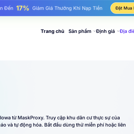
25%
n Đến
Giảm Giá Khi Mua Hàng IP Tĩnh
Đặt Mua
81%
Đến
Giảm Giá Khi Mua Hàng IP Luân Phiên
Trang chủ
Sản phẩm
Định giá
Địa đ
 Iowa từ MaskProxy. Truy cập khu dân cư thực sự của
áo và tự động hóa. Bắt đầu dùng thử miễn phí hoặc liên