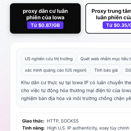
proxy dân cư luân
Proxy trung tâm
phiên của Iowa
luân phiên củ
Từ
$0.87
/GB
Từ
$0.35
/
US nghiên cứu thị trường
Quét web nhắm mục tiêu t
xác minh quảng cáo (US region)
Tình báo giá
Dữ
Khu dân cư thực sự tại Iowa IP có luân chuyển the
cho việc tự động hóa thương mại điện tử của Iowa
nghiệm bản địa hóa và môi trường chống chặn yêu
Giao thức:
HTTP, SOCKS5
Tính năng:
High U.S. IP authenticity, xoay tùy chỉnh