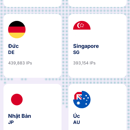
421,770 IPs
418,633 IPs
Đức
Singapore
DE
SG
439,883 IPs
393,154 IPs
Nhật Bản
Úc