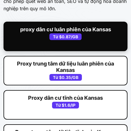
cho phép quét web an toàn, SEO và tự động hóa doanh
nghiệp trên quy mô lớn.
proxy dân cư luân phiên của Kansas
Từ
$0.87
/GB
Proxy trung tâm dữ liệu luân phiên của
Kansas
Từ
$0.35
/GB
Proxy dân cư tĩnh của Kansas
Từ
$1.6
/IP