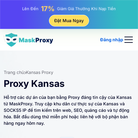
25%
Lên Đến
Giảm Giá Khi Mua Hàng IP Tĩnh
81%
Đặt Mua Ngay
Lên Đến
Giảm Giá Khi Mua Hàng IP Luân Phiên
Đăng nhập
Trang chủ
Kansas Proxy
Proxy Kansas
Hỗ trợ các dự án của bạn bằng Proxy đáng tin cậy của Kansas
từ MaskProxy. Truy cập khu dân cư thực sự của Kansas và
SOCKS5 IP để tìm kiếm trên web, SEO, quảng cáo và tự động
hóa. Bắt đầu dùng thử miễn phí hoặc liên hệ với bộ phận bán
hàng ngay hôm nay.