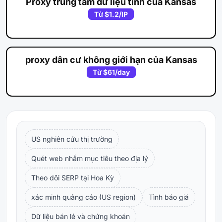
Proxy trung tâm dữ liệu tĩnh của Kansas
Từ
$1.2
/IP
proxy dân cư không giới hạn của Kansas
Từ
$61
/day
US nghiên cứu thị trường
Quét web nhắm mục tiêu theo địa lý
Theo dõi SERP tại Hoa Kỳ
xác minh quảng cáo (US region)
Tình báo giá
Dữ liệu bán lẻ và chứng khoán