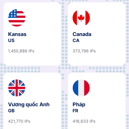
Kansas
Canada
US
CA
1,450,886 IPs
373,796 IPs
Vương quốc Anh
Pháp
GB
FR