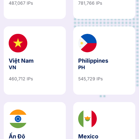
JP
AU
487,067 IPs
781,766 IPs
Việt Nam
Philippines
VN
PH
460,712 IPs
545,729 IPs