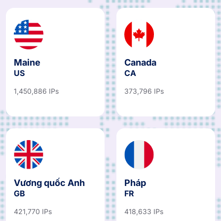
Maine
Canada
US
CA
1,450,886 IPs
373,796 IPs
Vương quốc Anh
Pháp
GB
FR
421,770 IPs
418,633 IPs