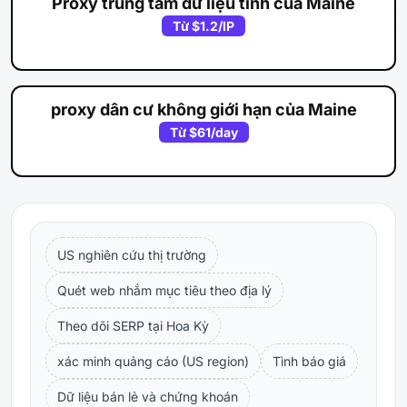
Proxy trung tâm dữ liệu tĩnh của Maine
Từ
$1.2
/IP
proxy dân cư không giới hạn của Maine
Từ
$61
/day
US nghiên cứu thị trường
Quét web nhắm mục tiêu theo địa lý
Theo dõi SERP tại Hoa Kỳ
xác minh quảng cáo (US region)
Tình báo giá
Dữ liệu bán lẻ và chứng khoán