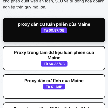
cho phép quét web an toàn, SEO và tự động hóa doanh
nghiệp trên quy mô lớn.
proxy dân cư luân phiên của Maine
Từ
$0.87
/GB
Proxy trung tâm dữ liệu luân phiên của
Maine
Từ
$0.35
/GB
Proxy dân cư tĩnh của Maine
Từ
$1.6
/IP