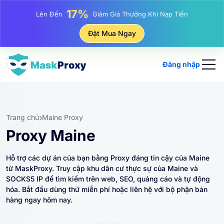
25%
Lên Đến
Giảm Giá Khi Mua Hàng IP Tĩnh
81%
Đặt Mua Ngay
Lên Đến
Giảm Giá Khi Mua Hàng IP Luân Phiên
Đăng nhập
Trang chủ
Maine Proxy
Proxy Maine
Hỗ trợ các dự án của bạn bằng Proxy đáng tin cậy của Maine
từ MaskProxy. Truy cập khu dân cư thực sự của Maine và
SOCKS5 IP để tìm kiếm trên web, SEO, quảng cáo và tự động
hóa. Bắt đầu dùng thử miễn phí hoặc liên hệ với bộ phận bán
hàng ngay hôm nay.