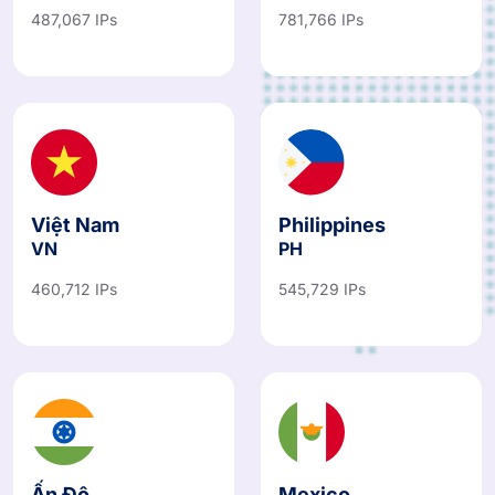
487,067 IPs
781,766 IPs
Việt Nam
Philippines
VN
PH
460,712 IPs
545,729 IPs
Ấn Độ
Mexico