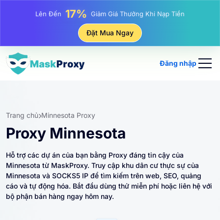
17%
Lên Đến
Giảm Giá Thưởng Khi Nạp Tiền
25%
Đặt Mua Ngay
Lên Đến
Giảm Giá Khi Mua Hàng IP Tĩnh
81%
Lên Đến
Giảm Giá Khi Mua Hàng IP Luân Phiên
Đăng nhập
Trang chủ
Minnesota Proxy
Proxy Minnesota
Hỗ trợ các dự án của bạn bằng Proxy đáng tin cậy của
Minnesota từ MaskProxy. Truy cập khu dân cư thực sự của
Minnesota và SOCKS5 IP để tìm kiếm trên web, SEO, quảng
cáo và tự động hóa. Bắt đầu dùng thử miễn phí hoặc liên hệ với
bộ phận bán hàng ngay hôm nay.