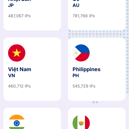
Nhật Bản
Úc
JP
AU
487,067 IPs
781,766 IPs
Việt Nam
Philippines
VN
PH
460,712 IPs
545,729 IPs