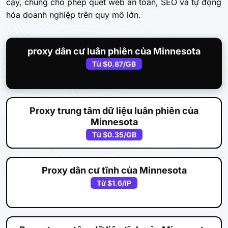
cậy, chúng cho phép quét web an toàn, SEO và tự động
hóa doanh nghiệp trên quy mô lớn.
proxy dân cư luân phiên của Minnesota
Từ
$0.87
/GB
Proxy trung tâm dữ liệu luân phiên của
Minnesota
Từ
$0.35
/GB
Proxy dân cư tĩnh của Minnesota
Từ
$1.6
/IP