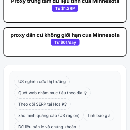
Proxy trung tâm dữ liệu tĩnh của Minnesota
Từ
$1.2
/IP
proxy dân cư không giới hạn của Minnesota
Từ
$61
/day
US nghiên cứu thị trường
Quét web nhắm mục tiêu theo địa lý
Theo dõi SERP tại Hoa Kỳ
xác minh quảng cáo (US region)
Tình báo giá
Dữ liệu bán lẻ và chứng khoán