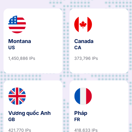
Montana
Canada
US
CA
1,450,886 IPs
373,796 IPs
Vương quốc Anh
Pháp
GB
FR
421,770 IPs
418,633 IPs