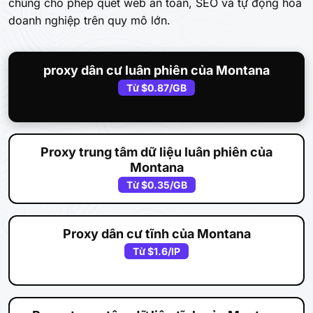
chúng cho phép quét web an toàn, SEO và tự động hóa
doanh nghiệp trên quy mô lớn.
proxy dân cư luân phiên của Montana
Từ
$0.87
/GB
Proxy trung tâm dữ liệu luân phiên của
Montana
Từ
$0.35
/GB
Proxy dân cư tĩnh của Montana
Từ
$1.6
/IP