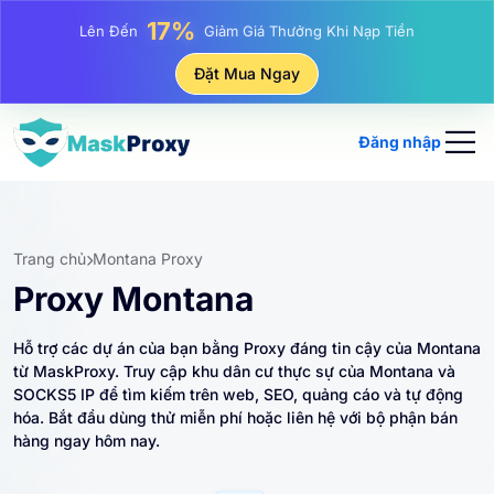
25%
Lên Đến
Giảm Giá Khi Mua Hàng IP Tĩnh
81%
Đặt Mua Ngay
Lên Đến
Giảm Giá Khi Mua Hàng IP Luân Phiên
Đăng nhập
Trang chủ
Montana Proxy
Proxy Montana
Hỗ trợ các dự án của bạn bằng Proxy đáng tin cậy của Montana
từ MaskProxy. Truy cập khu dân cư thực sự của Montana và
SOCKS5 IP để tìm kiếm trên web, SEO, quảng cáo và tự động
hóa. Bắt đầu dùng thử miễn phí hoặc liên hệ với bộ phận bán
hàng ngay hôm nay.