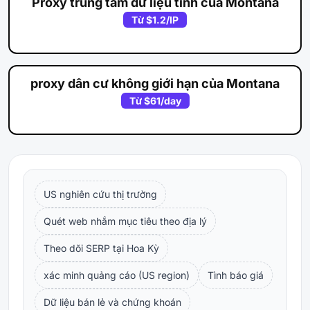
Proxy trung tâm dữ liệu tĩnh của Montana
Từ
$1.2
/IP
proxy dân cư không giới hạn của Montana
Từ
$61
/day
US nghiên cứu thị trường
Quét web nhắm mục tiêu theo địa lý
Theo dõi SERP tại Hoa Kỳ
xác minh quảng cáo (US region)
Tình báo giá
Dữ liệu bán lẻ và chứng khoán