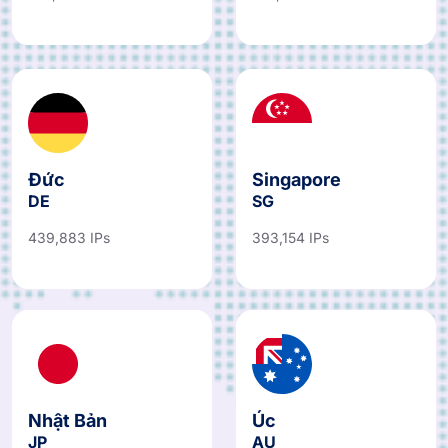
Đức
Singapore
DE
SG
439,883 IPs
393,154 IPs
Nhật Bản
Úc
JP
AU