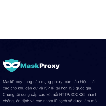
MaskProxy cung cấp mạng proxy toàn cầu hiệu suất
cao cho khu dân cư và ISP IP tại hơn 195 quốc gia.
Chúng tôi cung cấp các kết nối HTTP/SOCKS5 nhanh
chóng, ổn định và các nhóm IP sạch sẽ được làm mới