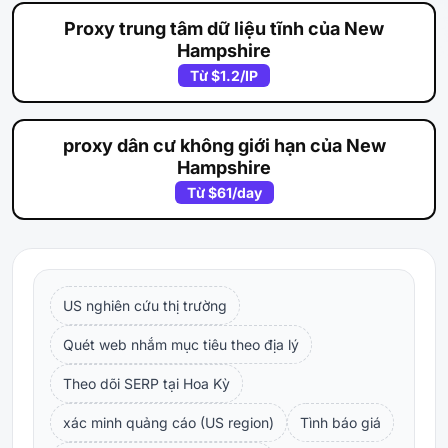
Proxy trung tâm dữ liệu tĩnh của New
Hampshire
Từ
$1.2
/IP
proxy dân cư không giới hạn của New
Hampshire
Từ
$61
/day
US nghiên cứu thị trường
Quét web nhắm mục tiêu theo địa lý
Theo dõi SERP tại Hoa Kỳ
xác minh quảng cáo (US region)
Tình báo giá