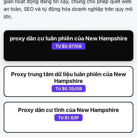
gian hoạt động đáng tin cậy, chúng cho phép quét web
an toàn, SEO và tự động hóa doanh nghiệp trên quy mô
lớn.
proxy dân cư luân phiên của New Hampshire
Từ
$0.87
/GB
Proxy trung tâm dữ liệu luân phiên của New
Hampshire
Từ
$0.35
/GB
Proxy dân cư tĩnh của New Hampshire
Từ
$1.6
/IP