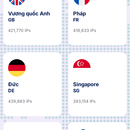
Vương quốc Anh
Pháp
GB
FR
421,770 IPs
418,633 IPs
Đức
Singapore
DE
SG
439,883 IPs
393,154 IPs