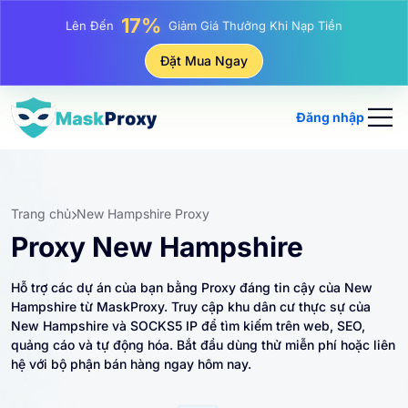
25%
Lên Đến
Giảm Giá Khi Mua Hàng IP Tĩnh
81%
Đặt Mua Ngay
Lên Đến
Giảm Giá Khi Mua Hàng IP Luân Phiên
Đăng nhập
Trang chủ
New Hampshire Proxy
Proxy New Hampshire
Hỗ trợ các dự án của bạn bằng Proxy đáng tin cậy của New
Hampshire từ MaskProxy. Truy cập khu dân cư thực sự của
New Hampshire và SOCKS5 IP để tìm kiếm trên web, SEO,
quảng cáo và tự động hóa. Bắt đầu dùng thử miễn phí hoặc liên
hệ với bộ phận bán hàng ngay hôm nay.