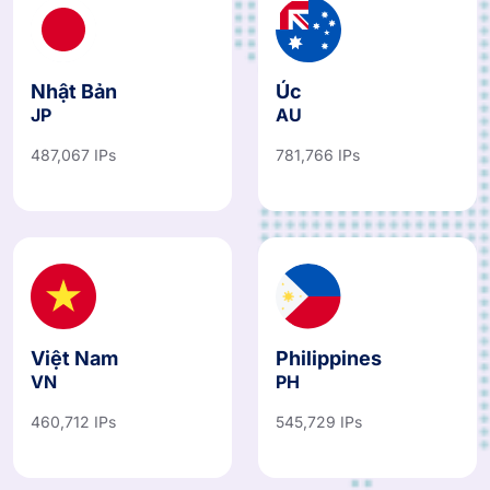
Nhật Bản
Úc
JP
AU
487,067 IPs
781,766 IPs
Việt Nam
Philippines
VN
PH
460,712 IPs
545,729 IPs