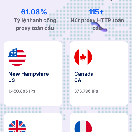
99.90%
190+
Tỷ lệ thành công
Nút proxy HTTP toàn
proxy toàn cầu
cầu
New Hampshire
Canada
US
CA
1,450,886 IPs
373,796 IPs