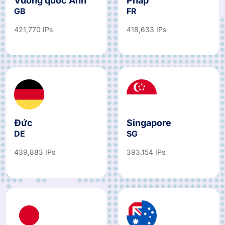
Vương quốc Anh
Pháp
GB
FR
421,770 IPs
418,633 IPs
Đức
Singapore
DE
SG
439,883 IPs
393,154 IPs