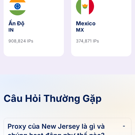
Ấn Độ
Mexico
IN
MX
908,824 IPs
374,871 IPs
Câu Hỏi Thường Gặp