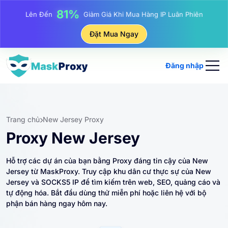
17%
Lên Đến
Giảm Giá Thưởng Khi Nạp Tiền
25%
Đặt Mua Ngay
Lên Đến
Giảm Giá Khi Mua Hàng IP Tĩnh
81%
Lên Đến
Giảm Giá Khi Mua Hàng IP Luân Phiên
Đăng nhập
Trang chủ
New Jersey Proxy
Proxy New Jersey
Hỗ trợ các dự án của bạn bằng Proxy đáng tin cậy của New
Jersey từ MaskProxy. Truy cập khu dân cư thực sự của New
Jersey và SOCKS5 IP để tìm kiếm trên web, SEO, quảng cáo và
tự động hóa. Bắt đầu dùng thử miễn phí hoặc liên hệ với bộ
phận bán hàng ngay hôm nay.