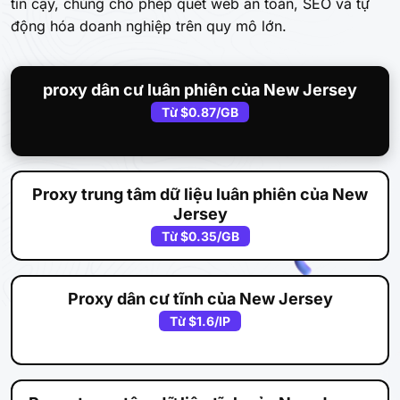
tin cậy, chúng cho phép quét web an toàn, SEO và tự
động hóa doanh nghiệp trên quy mô lớn.
proxy dân cư luân phiên của New Jersey
Từ
$0.87
/GB
Proxy trung tâm dữ liệu luân phiên của New
Jersey
Từ
$0.35
/GB
Proxy dân cư tĩnh của New Jersey
Từ
$1.6
/IP