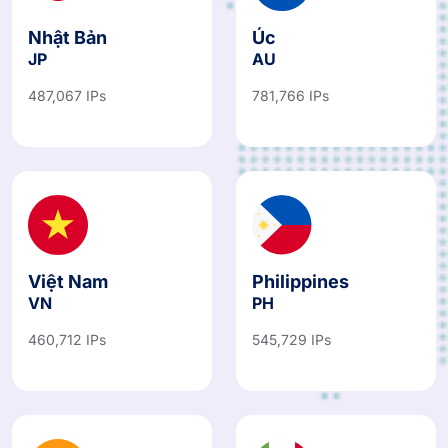
Nhật Bản
Úc
JP
AU
487,067 IPs
781,766 IPs
Việt Nam
Philippines
VN
PH
460,712 IPs
545,729 IPs