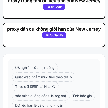
Proxy trung tâm dữ liệu tĩnh của New Jersey
Từ
$1.2
/IP
proxy dân cư không giới hạn của New Jersey
Từ
$61
/day
US nghiên cứu thị trường
Quét web nhắm mục tiêu theo địa lý
Theo dõi SERP tại Hoa Kỳ
xác minh quảng cáo (US region)
Tình báo giá
Dữ liệu bán lẻ và chứng khoán