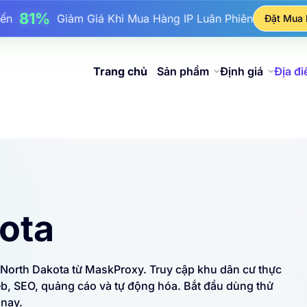
17%
ên Đến
Giảm Giá Thưởng Khi Nạp Tiền
Đặt Mua
25%
n Đến
Giảm Giá Khi Mua Hàng IP Tĩnh
81%
Đến
Giảm Giá Khi Mua Hàng IP Luân Phiên
Trang chủ
Sản phẩm
Định giá
Địa đ
ota
 North Dakota từ MaskProxy. Truy cập khu dân cư thực
eb, SEO, quảng cáo và tự động hóa. Bắt đầu dùng thử
 nay.