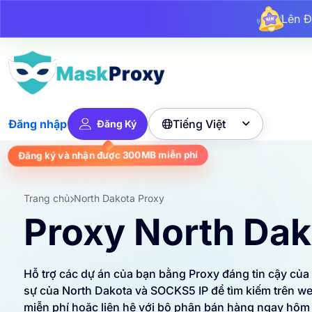
L
Lê
Lên 
Tiếng Việt
Đăng nhập
Đăng Ký

Đăng ký và nhận được
300MB
miễn phí
Trang chủ
North Dakota Proxy
Proxy North Dak
Hỗ trợ các dự án của bạn bằng Proxy đáng tin cậy của
sự của North Dakota và SOCKS5 IP để tìm kiếm trên w
miễn phí hoặc liên hệ với bộ phận bán hàng ngay hôm