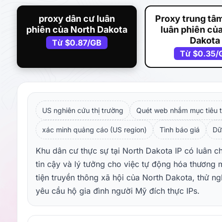
proxy dân cư luân
Proxy trung tâm
phiên của North Dakota
luân phiên củ
Dakota
Từ
$0.87
/GB
Từ
$0.35
/
US nghiên cứu thị trường
Quét web nhắm mục tiêu t
xác minh quảng cáo (US region)
Tình báo giá
Dữ
Khu dân cư thực sự tại North Dakota IP có luân c
tin cậy và lý tưởng cho việc tự động hóa thương 
tiện truyền thông xã hội của North Dakota, thử 
yêu cầu hộ gia đình người Mỹ đích thực IPs.