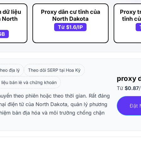
 dữ liệu
Proxy dân cư tĩnh của
Proxy t
a North
North Dakota
tĩnh c
Từ
$1.6
/IP
GB
heo địa lý
Theo dõi SERP tại Hoa Kỳ
proxy 
 liệu bán lẻ và chứng khoán
Từ
$0.87
huyển theo phiên hoặc theo thời gian. Rất đáng
mại điện tử của North Dakota, quản lý phương
Đặt 
nghiệm bản địa hóa và môi trường chống chặn