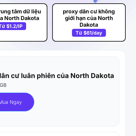
rung tâm dữ liệu
proxy dân cư không
ủa North Dakota
giới hạn của North
Dakota
Từ
$1.2
/IP
Từ
$61
/day
dân cư luân phiên của North Dakota
/GB
Mua Ngay