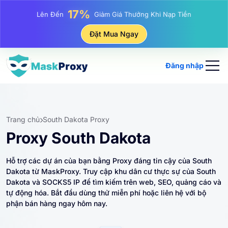
25%
Lên Đến
Giảm Giá Khi Mua Hàng IP Tĩnh
81%
Đặt Mua Ngay
Lên Đến
Giảm Giá Khi Mua Hàng IP Luân Phiên
Đăng nhập
Trang chủ
South Dakota Proxy
Proxy South Dakota
Hỗ trợ các dự án của bạn bằng Proxy đáng tin cậy của South
Dakota từ MaskProxy. Truy cập khu dân cư thực sự của South
Dakota và SOCKS5 IP để tìm kiếm trên web, SEO, quảng cáo và
tự động hóa. Bắt đầu dùng thử miễn phí hoặc liên hệ với bộ
phận bán hàng ngay hôm nay.