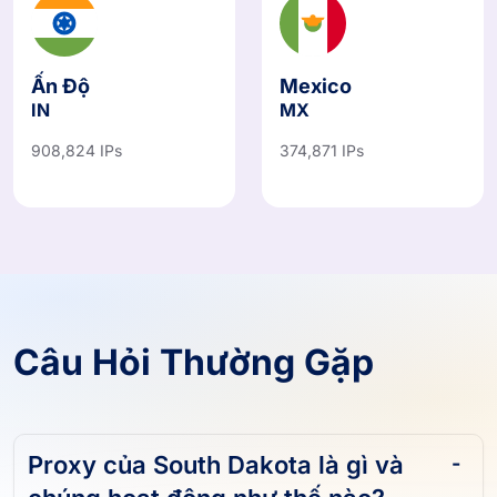
Ấn Độ
Mexico
IN
MX
908,824 IPs
374,871 IPs
Câu Hỏi Thường Gặp