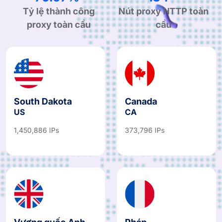
99.90%
190+
Tỷ lệ thành công
Nút proxy HTTP toàn
proxy toàn cầu
cầu
South Dakota
Canada
US
CA
1,450,886 IPs
373,796 IPs