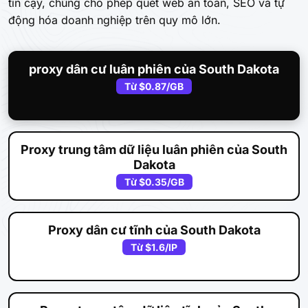
tin cậy, chúng cho phép quét web an toàn, SEO và tự
động hóa doanh nghiệp trên quy mô lớn.
proxy dân cư luân phiên của South Dakota
Từ
$0.87
/GB
Proxy trung tâm dữ liệu luân phiên của South
Dakota
Từ
$0.35
/GB
Proxy dân cư tĩnh của South Dakota
Từ
$1.6
/IP