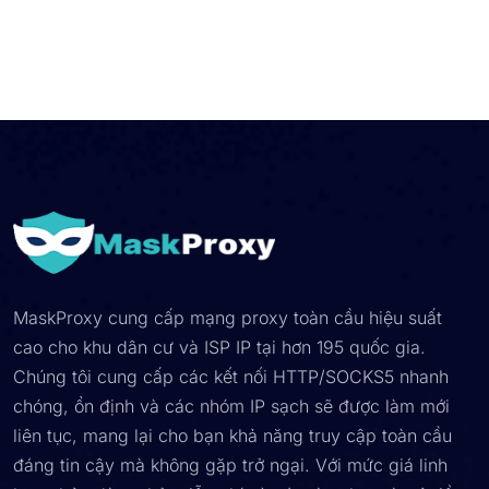
MaskProxy cung cấp mạng proxy toàn cầu hiệu suất
cao cho khu dân cư và ISP IP tại hơn 195 quốc gia.
Chúng tôi cung cấp các kết nối HTTP/SOCKS5 nhanh
chóng, ổn định và các nhóm IP sạch sẽ được làm mới
liên tục, mang lại cho bạn khả năng truy cập toàn cầu
đáng tin cậy mà không gặp trở ngại. Với mức giá linh