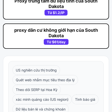
Proxy trung tâm dữ liệu tĩnh của South
Dakota
Từ
$1.2
/IP
proxy dân cư không giới hạn của South
Dakota
Từ
$61
/day
US nghiên cứu thị trường
Quét web nhắm mục tiêu theo địa lý
Theo dõi SERP tại Hoa Kỳ
xác minh quảng cáo (US region)
Tình báo giá
Dữ liệu bán lẻ và chứng khoán