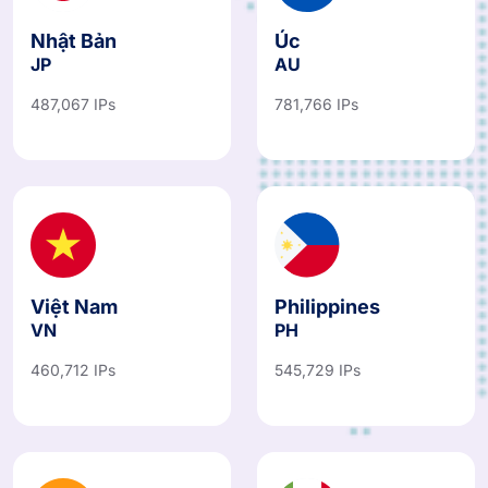
Nhật Bản
Úc
JP
AU
487,067 IPs
781,766 IPs
Việt Nam
Philippines
VN
PH
460,712 IPs
545,729 IPs