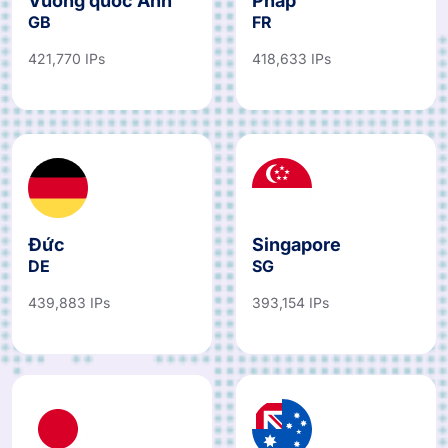
Vương quốc Anh
Pháp
GB
FR
421,770 IPs
418,633 IPs
Đức
Singapore
DE
SG
439,883 IPs
393,154 IPs