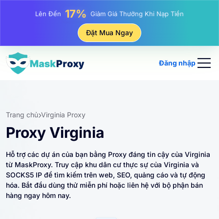
25%
Lên Đến
Giảm Giá Khi Mua Hàng IP Tĩnh
81%
Đặt Mua Ngay
Lên Đến
Giảm Giá Khi Mua Hàng IP Luân Phiên
Đăng nhập
Trang chủ
Virginia Proxy
Proxy Virginia
Hỗ trợ các dự án của bạn bằng Proxy đáng tin cậy của Virginia
từ MaskProxy. Truy cập khu dân cư thực sự của Virginia và
SOCKS5 IP để tìm kiếm trên web, SEO, quảng cáo và tự động
hóa. Bắt đầu dùng thử miễn phí hoặc liên hệ với bộ phận bán
hàng ngay hôm nay.