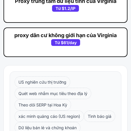
Proxy trung tâm dữ liệu tĩnh của Virginia
Từ
$1.2
/IP
proxy dân cư không giới hạn của Virginia
Từ
$61
/day
US nghiên cứu thị trường
Quét web nhắm mục tiêu theo địa lý
Theo dõi SERP tại Hoa Kỳ
xác minh quảng cáo (US region)
Tình báo giá
Dữ liệu bán lẻ và chứng khoán