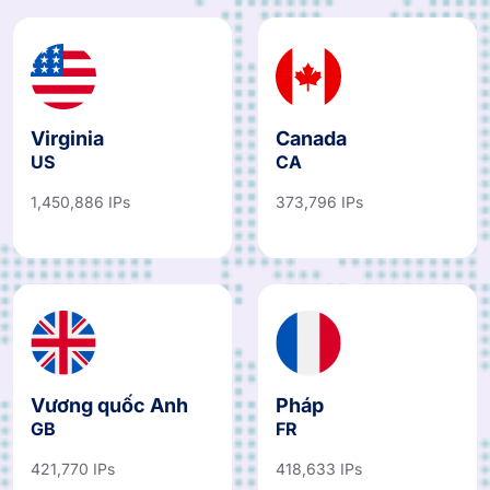
Virginia
Canada
US
CA
1,450,886 IPs
373,796 IPs
Vương quốc Anh
Pháp
GB
FR
421,770 IPs
418,633 IPs