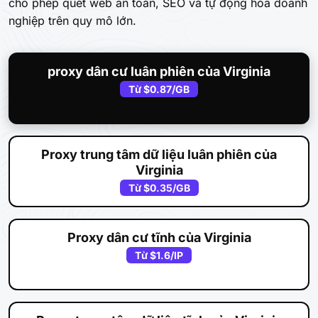
cho phép quét web an toàn, SEO và tự động hóa doanh
nghiệp trên quy mô lớn.
proxy dân cư luân phiên của Virginia
Từ
$0.87
/GB
Proxy trung tâm dữ liệu luân phiên của
Virginia
Từ
$0.35
/GB
Proxy dân cư tĩnh của Virginia
Từ
$1.6
/IP