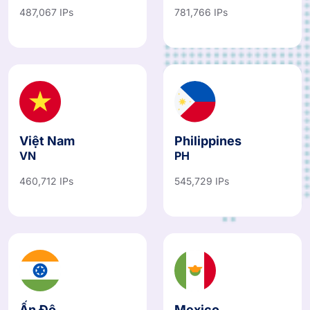
487,067 IPs
781,766 IPs
Việt Nam
Philippines
VN
PH
460,712 IPs
545,729 IPs
Ấn Độ
Mexico