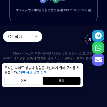
Stripe 및 암호화폐를 통한 안전한 결제(USDT/BTC/ETH 지원)
한국어

MaskProxy는 빠른 대규모 네트워크를 보유하고 있습니다
순환식 레지덴셜 프록시
및 ISP 가동 시간이 99%인 프록시를 통해 전 세
계적으로 안정적인 고속 연결을 제공합니다.
우리는 사이트 성능과 경험을 개선하기 위해 쿠키를 사
©
2026
AIWAY LIMITED. 모든 권리 보유.
용합니다.
개인 정보 보호 정책
서비스 약관
개인 정보 보호 정책
환불 정책
쿠키 정책
거부
동의
레지덴셜 프록시
5GB
-
$9