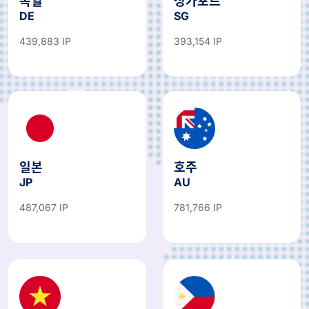
독일
싱가포르
DE
SG
439,883 IP
393,154 IP
일본
호주
JP
AU
487,067 IP
781,766 IP