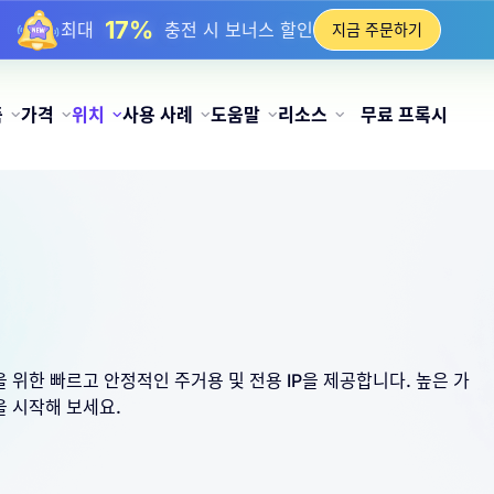
17%
최대
충전 시 보너스 할인
지금 주문하기
25%
최대
정적 IP 구매 할인
81%
최대
순환 IP 구매 할인
품
가격
위치
사용 사례
도움말
리소스
무료 프록시
인을 위한 빠르고 안정적인 주거용 및 전용 IP을 제공합니다. 높은 가
을 시작해 보세요.