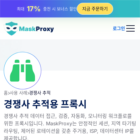
17%
지금 주문하기
최대
충전 시 보너스 할인
25%
최대
정적 IP 구매 할인
로그인
81%
최대
순환 IP 구매 할인
홈
사용 사례
경쟁사 추적
경쟁사 추적용 프록시
경쟁사 추적 데이터 접근, 검증, 자동화, 모니터링 워크플로를
위한 프록시입니다. MaskProxy는 안정적인 세션, 지역 타기팅
라우팅, 제어된 로테이션을 갖춘 주거용, ISP, 데이터센터 IP를
제공합니다.