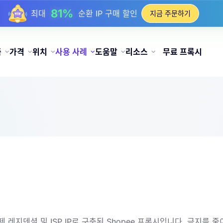
81%
최대
순환 IP 구매 할인
지금 주문하기
품
가격
위치
사용 사례
도움말
리소스
무료 프록시
레지덴셜 및 ISP IP로 구축된 Shopee 프록시입니다. 금지를 줄