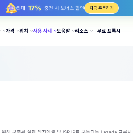
17%
최대
충전 시 보너스 할인
지금 주문하기
25%
최대
정적 IP 구매 할인
81%
최대
순환 IP 구매 할인
품
가격
위치
사용 사례
도움말
리소스
무료 프록시
위해 구축된 실제 레지덴셜 및 ISP IP로 구동되는 Lazada 프록시.