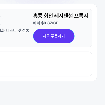
홍콩 회전 레지덴셜 프록시
터
에서
$0.87
/GB
지화 테스트 및 정통
지금 주문하기