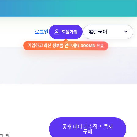
한국어
로그인
회원가입

무료
300MB
가입하고 최신 정보를 얻으세요
공개 데이터 수집 프록시
구매
팅 라