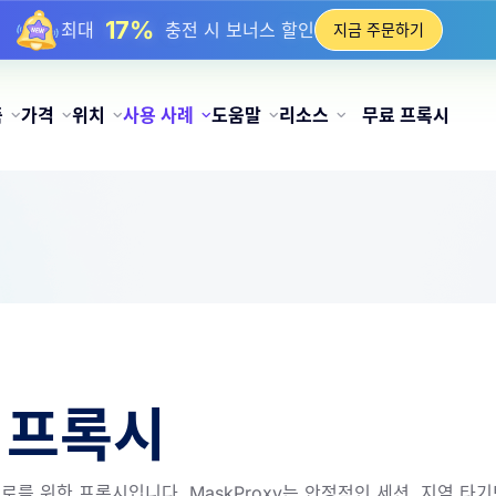
17%
최대
충전 시 보너스 할인
지금 주문하기
25%
최대
정적 IP 구매 할인
81%
최대
순환 IP 구매 할인
품
가격
위치
사용 사례
도움말
리소스
무료 프록시
 프록시
로를 위한 프록시입니다. MaskProxy는 안정적인 세션, 지역 타기