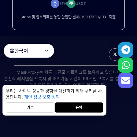
ETH
USDT
Stripe 및 암호화폐를 통한 안전한 결제(USDT/BTC/ETH 지원)
한국어

MaskProxy는 빠른 대규모 네트워크를 보유하고 있습니다
순환식 레지덴셜 프록시
및 ISP 가동 시간이 99%인 프록시를 통해 전 세
계적으로 안정적인 고속 연결을 제공합니다.
우리는 사이트 성능과 경험을 개선하기 위해 쿠키를 사
©
2026
AIWAY LIMITED. 모든 권리 보유.
용합니다.
개인 정보 보호 정책
서비스 약관
개인 정보 보호 정책
환불 정책
쿠키 정책
거부
동의