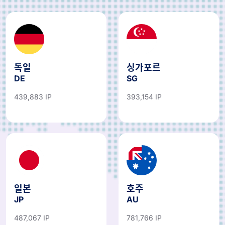
독일
싱가포르
DE
SG
439,883 IP
393,154 IP
일본
호주
JP
AU
487,067 IP
781,766 IP