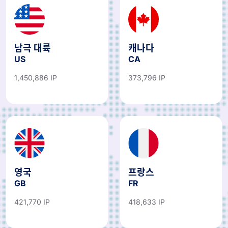
남극 대륙
캐나다
US
CA
1,450,886 IP
373,796 IP
영국
프랑스
GB
FR
421,770 IP
418,633 IP