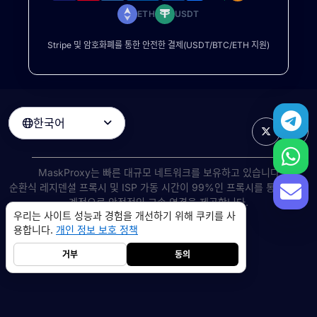
ETH
USDT
Stripe 및 암호화폐를 통한 안전한 결제(USDT/BTC/ETH 지원)
한국어

MaskProxy는 빠른 대규모 네트워크를 보유하고 있습니다
순환식 레지덴셜 프록시
및 ISP 가동 시간이 99%인 프록시를 통해 전 세
계적으로 안정적인 고속 연결을 제공합니다.
우리는 사이트 성능과 경험을 개선하기 위해 쿠키를 사
©
2026
AIWAY LIMITED. 모든 권리 보유.
용합니다.
개인 정보 보호 정책
서비스 약관
개인 정보 보호 정책
환불 정책
쿠키 정책
거부
동의