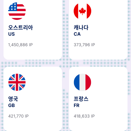
오스트리아
캐나다
US
CA
1,450,886 IP
373,796 IP
영국
프랑스
GB
FR
421,770 IP
418,633 IP