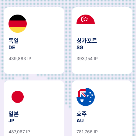
독일
싱가포르
DE
SG
439,883 IP
393,154 IP
일본
호주
JP
AU
487,067 IP
781,766 IP