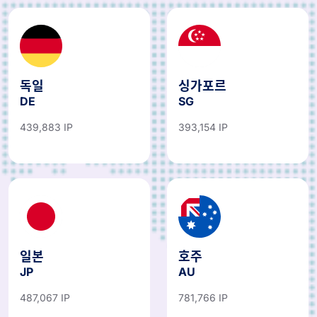
독일
싱가포르
DE
SG
439,883 IP
393,154 IP
일본
호주
JP
AU
487,067 IP
781,766 IP