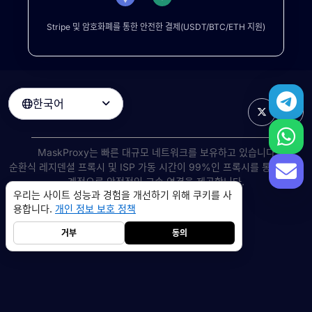
Stripe 및 암호화폐를 통한 안전한 결제(USDT/BTC/ETH 지원)
한국어

MaskProxy는 빠른 대규모 네트워크를 보유하고 있습니다
순환식 레지덴셜 프록시
및 ISP 가동 시간이 99%인 프록시를 통해 전 세
계적으로 안정적인 고속 연결을 제공합니다.
우리는 사이트 성능과 경험을 개선하기 위해 쿠키를 사
©
2026
AIWAY LIMITED. 모든 권리 보유.
용합니다.
개인 정보 보호 정책
서비스 약관
개인 정보 보호 정책
환불 정책
쿠키 정책
거부
동의
레지덴셜 프록시
5GB
-
$9